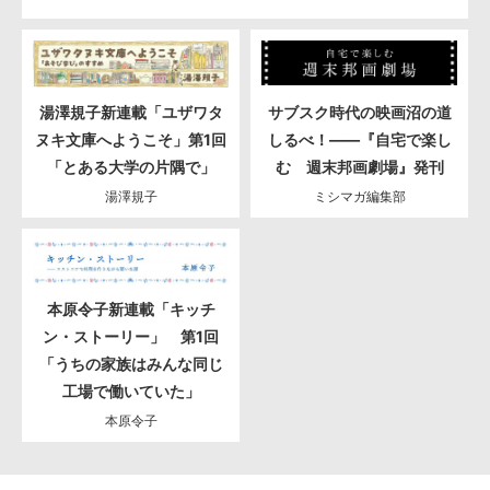
湯澤規子新連載「ユザワタ
サブスク時代の映画沼の道
ヌキ文庫へようこそ」第1回
しるべ！――『自宅で楽し
「とある大学の片隅で」
む 週末邦画劇場』発刊
湯澤規子
ミシマガ編集部
本原令子新連載「キッチ
ン・ストーリー」 第1回
「うちの家族はみんな同じ
工場で働いていた」
本原令子