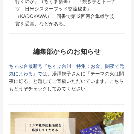
行くのか』（ちくま新書）、『焼き芋とドーナ
ツ―日米シスターフッド交流秘史』
（KADOKAWA）、同書で第12回河合隼雄学芸
賞を受賞、などがある。
編集部からのお知らせ
ちゃぶ台最新号『
ちゃぶ台14 特集：お金、闇夜で元
気にまわる』で
は、湯澤規子さんに「テーマの火は闇
夜に灯る」と題してご寄稿いただいています。こちら
もどうぞチェックしてみてください！