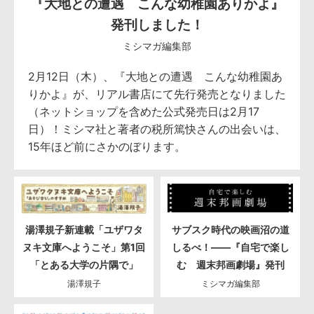
『大地との遭遇 こんな幼稚園ありかよ』
発刊しました！
ミシマガ編集部
2月12日（木）、『大地との遭遇 こんな幼稚園あ
りかよ』が、リアル書店にて先行発売となりました
（ネットショップを含めた公式発売日は2月17
日）！ミシマ社と著者の税所篤快さんの出会いは、
15年ほど前にさかのぼります。
湯澤規子新連載「ユザワタ
サブスク時代の映画沼の道
ヌキ文庫へようこそ」第1回
しるべ！――『自宅で楽し
「とある大学の片隅で」
む 週末邦画劇場』発刊
湯澤規子
ミシマガ編集部