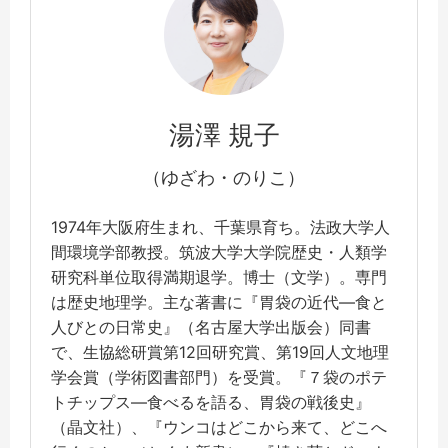
湯澤 規子
（ゆざわ・のりこ）
1974年大阪府生まれ、千葉県育ち。法政大学人
間環境学部教授。筑波大学大学院歴史・人類学
研究科単位取得満期退学。博士（文学）。専門
は歴史地理学。主な著書に『胃袋の近代―食と
人びとの日常史』（名古屋大学出版会）同書
で、生協総研賞第12回研究賞、第19回人文地理
学会賞（学術図書部門）を受賞。『７袋のポテ
トチップス―食べるを語る、胃袋の戦後史』
（晶文社）、『ウンコはどこから来て、どこへ