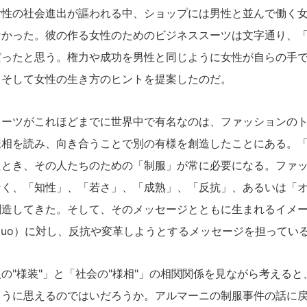
性の社会進出が謳われる中、ショップには男性と並んで働く女
なかった。彼の作る女性のためのビジネススーツは文字通り、
だったと思う。権力や成功を男性と同じように女性が自らの手
、そして女性の生き方のヒントを提案したのだ。
ーツがこれほどまでに世界中で有名なのは、ファッションのト
様相を読み、向き合うことで別の有様を創造したことにある。
たとき、その人たちのための「制服」が常に必要になる。ファ
なく、「知性」、「若さ」、「成熟」、「反抗」、あるいは「
創造してきた。そして、そのメッセージとともに生まれるイメ
us quo）に対し、反抗や変革しようとするメッセージを担ってい
"様装"」と「社会の"様相"」の相関関係を見ながら考えると
ように思えるのではいだろうか。アルマーニの制服事件の話に