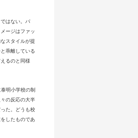
ではない。パ
イメージはファッ
的なスタイルが提
会と乖離している
与えるのと同様
立泰明小学校の制
人々の反応の大半
だった。どうも校
択をしたものであ