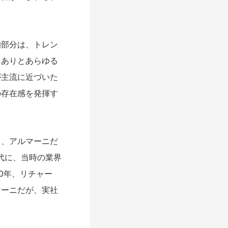
部分は、トレン
。ありとあらゆる
が主流に近づいた
の存在感を発揮す
、アルマーニだ
代に、当時の業界
0年、リチャー
マーニだが、実社