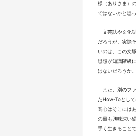
様（ありさま）
ではないかと思
文芸誌や文化誌
だろうが、実際
いのは、この文
思想が知識階級
はないだろうか
また、別のファ
たHow-Toと
関心はそこには
の最も興味深い醍
手く生きること