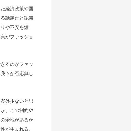
た経済政策や国
ある話題だと認識
怒りや不安を煽
事実がファッショ
きるのがファッ
は我々が否応無し
案外少ないと思
いが、この制約や
造の余地があるか
少性が生まれる。