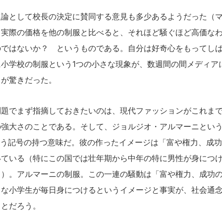
論として校長の決定に賛同する意見も多少あるようだった（マ
、実際の価格を他の制服と比べると、それほど騒ぐほど高価な
のではないか？ というものである。自分は好奇心をもってし
に小学校の制服という1つの小さな現象が、数週間の間メディア
とが驚きだった。
題でまず指摘しておきたいのは、現代ファッションがこれまで
の強大さのことである。そして、ジョルジオ・アルマーニとい
という記号の持つ意味だ。彼の作ったイメージは「富や権力、成
いている（特にこの国では壮年期から中年の特に男性が身につ
る）。アルマーニの制服。この一連の騒動は「富や権力、成功
うな小学生が毎日身につけるというイメージと事実が、社会通
ことだろう。