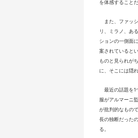
を体感すること
また、ファッシ
リ、ミラノ、あ
ションの一側面
案されていると
ものと見られが
に、そこには隠
最近の話題を1
服がアルマーニ
が批判的なもの
長の独断だった
る。