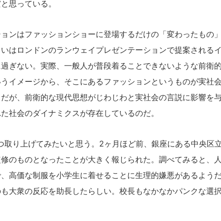
だと思っている。
ョンはファッションショーに登場するだけの「変わったもの」
るいはロンドンのランウェイプレゼンテーションで提案される
に過ぎない。実際、一般人が普段着ることできないような前衛
いうイメージから、そこにあるファッションというものが実社
ちだが、前衛的な現代思想がじわじわと実社会の言説に影響を
れた社会のダイナミクスが存在しているのだ。
つ取り上げてみたいと思う。2ヶ月ほど前、銀座にある中央区
監修のものとなったことが大きく報じられた。調べてみると、
で、高価な制服を小学生に着せることに生理的嫌悪があるよう
のも大衆の反応を助長したらしい。校長もなかなかパンクな選