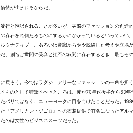
は価値が生まれるからだ。
流行と翻訳されることが多いが、実際のファッションの創造的
その存在を確個たるものにするかにかかっているといっていい
オルタナティブ」、あるいは常識からやや脱線した考えや立場
のだ。創造は世間の受容と拒否の狭間に存在するとき、最もそ
に戻ろう。今ではラグジュアリーなファッションの一角を担う
すものとして特筆すべきところは、彼が70年代後半から80年
たパリではなく、ニューヨークに目を向けたことだった。198
した『アメリカン・ジゴロ』への衣装提供で有名になったアル
したのは女性のビジネススーツだった。