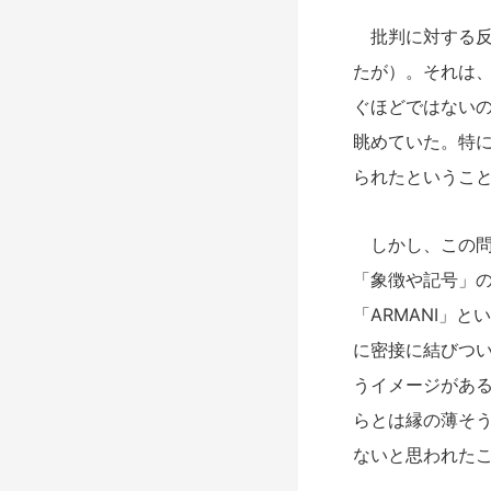
批判に対する反
たが）。それは
ぐほどではない
眺めていた。特
られたというこ
しかし、この問
「象徴や記号」
「ARMANI」
に密接に結びつ
うイメージがあ
らとは縁の薄そ
ないと思われた