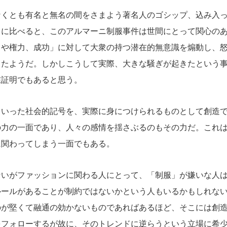
くとも有名と無名の間をさまよう著名人のゴシップ、込み入っ
スに比べると、このアルマーニ制服事件は世間にとって関心の
富や権力、成功」に対して大衆の持つ潜在的無意識を煽動し、
ったようだ。しかしこうして実際、大きな騒ぎが起きたという
在証明でもあると思う。
いった社会的記号を、実際に身につけられるものとして創造で
の力の一面であり、人々の感情を揺さぶるのもその力だ。これ
に関わってしまう一面でもある。
いがファッションに関わる人にとって、「制服」が嫌いな人は
ルールがあることが制約ではないかという人もいるかもしれな
のが堅くて融通の効かないものであればあるほど、そこには創
をフォローするが故に、そのトレンドに逆らうという立場に希