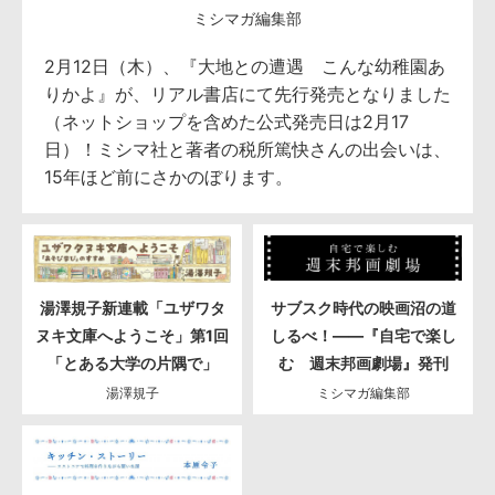
ミシマガ編集部
2月12日（木）、『大地との遭遇 こんな幼稚園あ
りかよ』が、リアル書店にて先行発売となりました
（ネットショップを含めた公式発売日は2月17
日）！ミシマ社と著者の税所篤快さんの出会いは、
15年ほど前にさかのぼります。
湯澤規子新連載「ユザワタ
サブスク時代の映画沼の道
ヌキ文庫へようこそ」第1回
しるべ！――『自宅で楽し
「とある大学の片隅で」
む 週末邦画劇場』発刊
湯澤規子
ミシマガ編集部