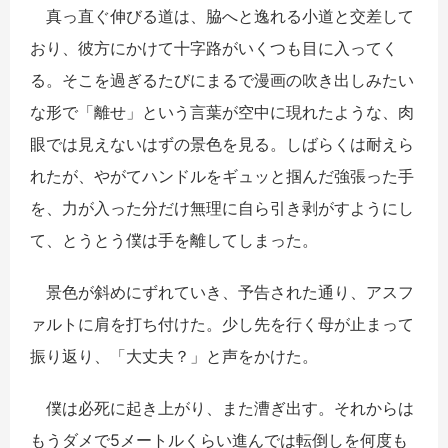
真っ直ぐ伸びる道は、脇へと逸れる小道と交差して
おり、彼方にかけて十字路がいくつも目に入ってく
る。そこを過ぎるたびにまるで漫画の吹き出しみたい
な形で「離せ」という言葉が空中に現れたような、肉
眼では見えないはずの景色を見る。しばらくは耐えら
れたが、やがてハンドルをギュッと掴んだ強張った手
を、力が入った分だけ無理に自ら引き剥がすようにし
て、とうとう僕は手を離してしまった。
景色が斜めにずれていき、予告された通り、アスフ
ァルトに肩を打ち付けた。少し先を行く母が止まって
振り返り、「大丈夫？」と声をかけた。
僕は必死に起き上がり、また漕ぎ出す。それからは
もうダメで5メートルくらい進んでは転倒しを何度も