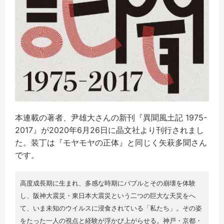
本連載の著者、尹雄大さんの新刊『異聞風土記 1975-
2017』が2020年6月26日に晶文社より刊行されまし
た。装丁は『モヤモヤの正体』と同じく矢萩多聞さん
です。
高度成長期に生まれ、多感な時期にバブルとその崩壊を体験
し、阪神大震災・東日本大震災という二つの巨大な天災をへ
て、いま未知のウイルスに浸食されている「私たち」。その姿
をたった一人の視点と経験が浮かび上がらせる。神戸・京都・