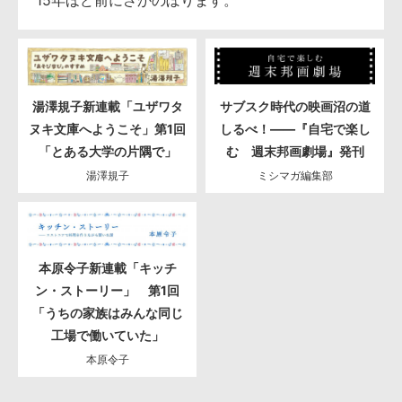
湯澤規子新連載「ユザワタ
サブスク時代の映画沼の道
ヌキ文庫へようこそ」第1回
しるべ！――『自宅で楽し
「とある大学の片隅で」
む 週末邦画劇場』発刊
湯澤規子
ミシマガ編集部
本原令子新連載「キッチ
ン・ストーリー」 第1回
「うちの家族はみんな同じ
工場で働いていた」
本原令子