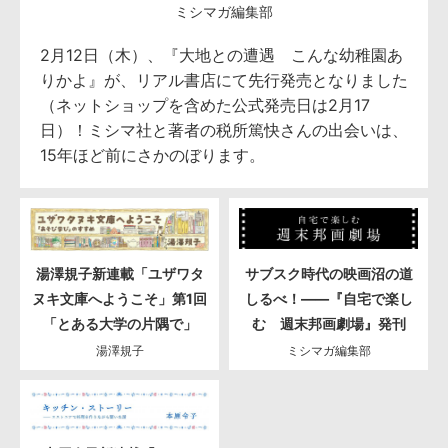
ミシマガ編集部
2月12日（木）、『大地との遭遇 こんな幼稚園あ
りかよ』が、リアル書店にて先行発売となりました
（ネットショップを含めた公式発売日は2月17
日）！ミシマ社と著者の税所篤快さんの出会いは、
15年ほど前にさかのぼります。
湯澤規子新連載「ユザワタ
サブスク時代の映画沼の道
ヌキ文庫へようこそ」第1回
しるべ！――『自宅で楽し
「とある大学の片隅で」
む 週末邦画劇場』発刊
湯澤規子
ミシマガ編集部