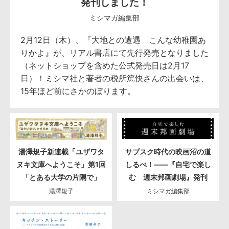
発刊しました！
ミシマガ編集部
2月12日（木）、『大地との遭遇 こんな幼稚園あ
りかよ』が、リアル書店にて先行発売となりました
（ネットショップを含めた公式発売日は2月17
日）！ミシマ社と著者の税所篤快さんの出会いは、
15年ほど前にさかのぼります。
湯澤規子新連載「ユザワタ
サブスク時代の映画沼の道
ヌキ文庫へようこそ」第1回
しるべ！――『自宅で楽し
「とある大学の片隅で」
む 週末邦画劇場』発刊
湯澤規子
ミシマガ編集部