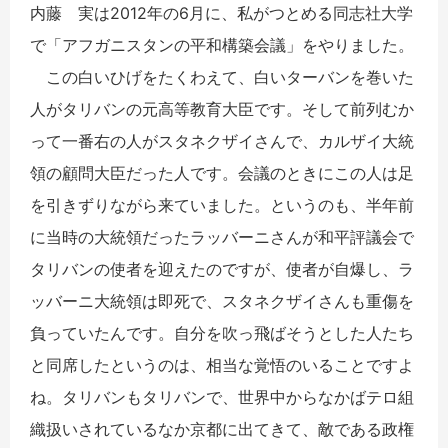
内藤 実は2012年の6月に、私がつとめる同志社大学
で「アフガニスタンの平和構築会議」をやりました。
この白いひげをたくわえて、白いターバンを巻いた
人がタリバンの元高等教育大臣です。そして前列むか
って一番右の人がスタネクザイさんで、カルザイ大統
領の顧問大臣だった人です。会議のときにこの人は足
を引きずりながら来ていました。というのも、半年前
に当時の大統領だったラッバーニさんが和平評議会で
タリバンの使者を迎えたのですが、使者が自爆し、ラ
ッバーニ大統領は即死で、スタネクザイさんも重傷を
負っていたんです。自分を吹っ飛ばそうとした人たち
と同席したというのは、相当な覚悟のいることですよ
ね。タリバンもタリバンで、世界中からなかばテロ組
織扱いされているなか京都に出てきて、敵である政権