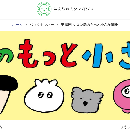
ホーム
バックナンバー
第10回 マロン彦のもっと小さな冒険
め
バ