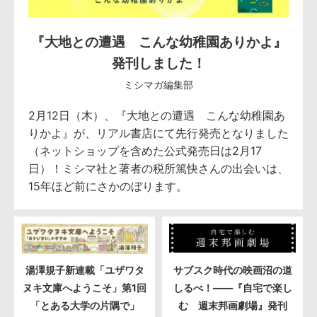
『大地との遭遇 こんな幼稚園ありかよ』
発刊しました！
ミシマガ編集部
2月12日（木）、『大地との遭遇 こんな幼稚園あ
りかよ』が、リアル書店にて先行発売となりました
（ネットショップを含めた公式発売日は2月17
日）！ミシマ社と著者の税所篤快さんの出会いは、
15年ほど前にさかのぼります。
湯澤規子新連載「ユザワタ
サブスク時代の映画沼の道
ヌキ文庫へようこそ」第1回
しるべ！――『自宅で楽し
「とある大学の片隅で」
む 週末邦画劇場』発刊