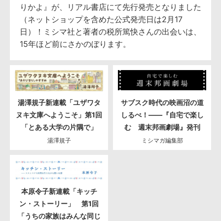
りかよ』が、リアル書店にて先行発売となりました
（ネットショップを含めた公式発売日は2月17
日）！ミシマ社と著者の税所篤快さんの出会いは、
15年ほど前にさかのぼります。
湯澤規子新連載「ユザワタ
サブスク時代の映画沼の道
ヌキ文庫へようこそ」第1回
しるべ！――『自宅で楽し
「とある大学の片隅で」
む 週末邦画劇場』発刊
湯澤規子
ミシマガ編集部
本原令子新連載「キッチ
ン・ストーリー」 第1回
「うちの家族はみんな同じ