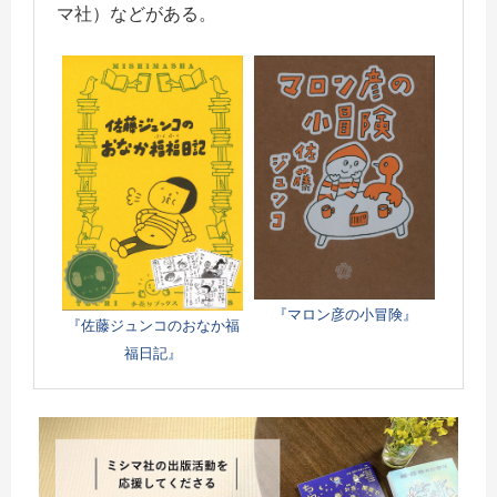
マ社）などがある。
『マロン彦の小冒険』
『佐藤ジュンコのおなか福
福日記』