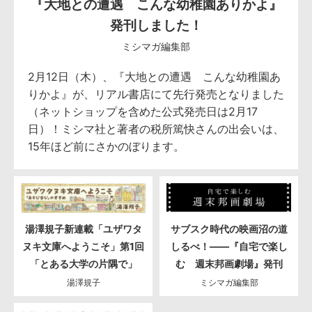
『大地との遭遇 こんな幼稚園ありかよ』
発刊しました！
ミシマガ編集部
2月12日（木）、『大地との遭遇 こんな幼稚園あ
りかよ』が、リアル書店にて先行発売となりました
（ネットショップを含めた公式発売日は2月17
日）！ミシマ社と著者の税所篤快さんの出会いは、
15年ほど前にさかのぼります。
湯澤規子新連載「ユザワタ
サブスク時代の映画沼の道
ヌキ文庫へようこそ」第1回
しるべ！――『自宅で楽し
「とある大学の片隅で」
む 週末邦画劇場』発刊
湯澤規子
ミシマガ編集部