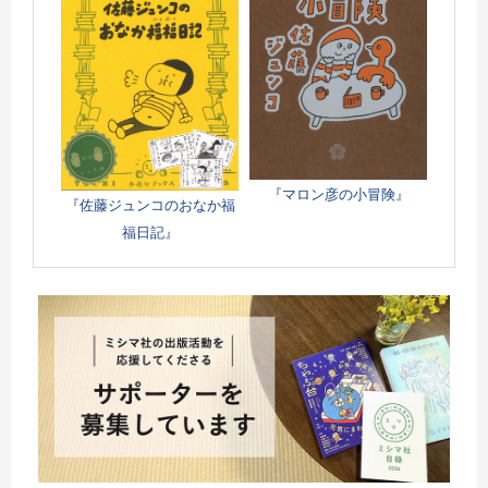
『マロン彦の小冒険』
『佐藤ジュンコのおなか福
福日記』