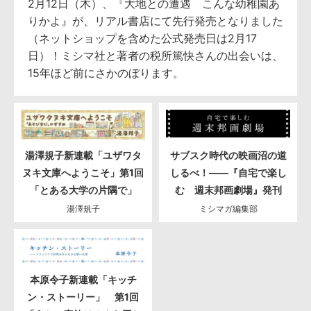
2月12日（木）、『大地との遭遇 こんな幼稚園あ
りかよ』が、リアル書店にて先行発売となりました
（ネットショップを含めた公式発売日は2月17
日）！ミシマ社と著者の税所篤快さんの出会いは、
15年ほど前にさかのぼります。
湯澤規子新連載「ユザワタ
サブスク時代の映画沼の道
ヌキ文庫へようこそ」第1回
しるべ！――『自宅で楽し
「とある大学の片隅で」
む 週末邦画劇場』発刊
湯澤規子
ミシマガ編集部
本原令子新連載「キッチ
ン・ストーリー」 第1回