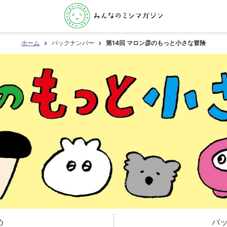
ホーム
バックナンバー
第14回 マロン彦のもっと小さな冒険
め
バ