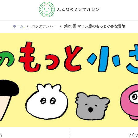
ホーム
バックナンバー
第25回 マロン彦のもっと小さな冒険
め
バ