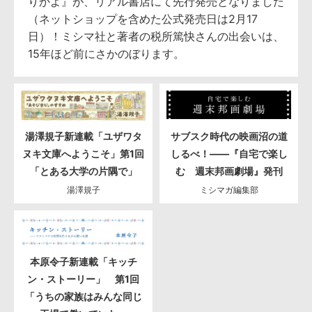
りかよ』が、リアル書店にて先行発売となりました
（ネットショップを含めた公式発売日は2月17
日）！ミシマ社と著者の税所篤快さんの出会いは、
15年ほど前にさかのぼります。
湯澤規子新連載「ユザワタ
サブスク時代の映画沼の道
ヌキ文庫へようこそ」第1回
しるべ！――『自宅で楽し
「とある大学の片隅で」
む 週末邦画劇場』発刊
湯澤規子
ミシマガ編集部
本原令子新連載「キッチ
ン・ストーリー」 第1回
「うちの家族はみんな同じ