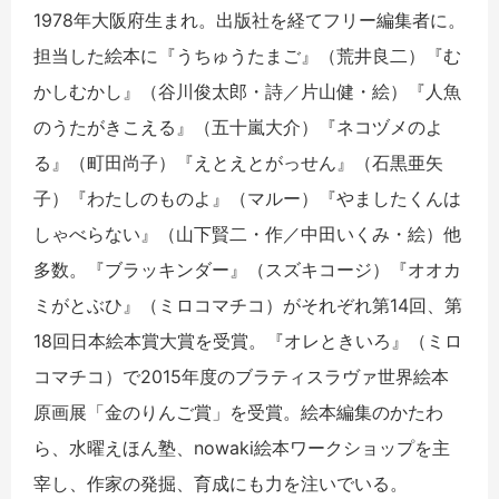
1978年大阪府生まれ。出版社を経てフリー編集者に。
担当した絵本に『うちゅうたまご』（荒井良二）『む
かしむかし』（谷川俊太郎・詩／片山健・絵）『人魚
のうたがきこえる』（五十嵐大介）『ネコヅメのよ
る』（町田尚子）『えとえとがっせん』（石黒亜矢
子）『わたしのものよ』（マルー）『やましたくんは
しゃべらない』（山下賢二・作／中田いくみ・絵）他
多数。『ブラッキンダー』（スズキコージ）『オオカ
ミがとぶひ』（ミロコマチコ）がそれぞれ第14回、第
18回日本絵本賞大賞を受賞。『オレときいろ』（ミロ
コマチコ）で2015年度のブラティスラヴァ世界絵本
原画展「金のりんご賞」を受賞。絵本編集のかたわ
ら、水曜えほん塾、nowaki絵本ワークショップを主
宰し、作家の発掘、育成にも力を注いでいる。