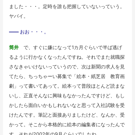
ました・・・。定時を誰も把握していないっていう。
ヤバイ。
――
おお・・・。
筒井
で、すぐに嫌になって
1
カ月ぐらいで半ば逃げ
るように行かなくなったんですね。それでまた就職探
さなきゃいけないっていうので、次は新聞の求人を見
てたら、ちっちゃーい募集で「絵本・紙芝居 教育画
劇」って書いてあって。絵本って普段ほとんど読まな
いし、正直そんなに興味もなかったんですけど、もし
かしたら面白いかもしれないなと思って入社試験を受
けたんです。筆記と面接ありましたけど、なんか、受
かって。そこから本格的に絵本の編集者になったんで
す。それが
2002
年の9月ぐらいでしたね。