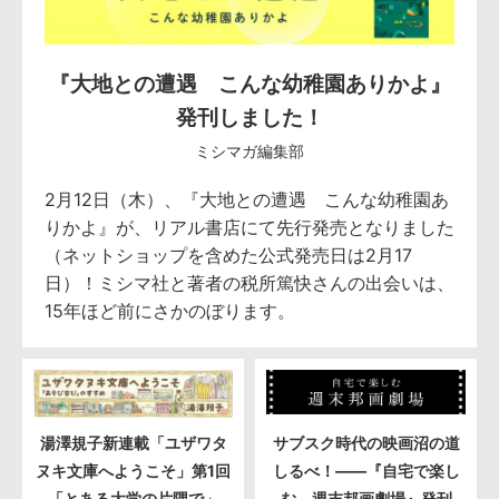
『大地との遭遇 こんな幼稚園ありかよ』
発刊しました！
ミシマガ編集部
2月12日（木）、『大地との遭遇 こんな幼稚園あ
りかよ』が、リアル書店にて先行発売となりました
（ネットショップを含めた公式発売日は2月17
日）！ミシマ社と著者の税所篤快さんの出会いは、
15年ほど前にさかのぼります。
湯澤規子新連載「ユザワタ
サブスク時代の映画沼の道
ヌキ文庫へようこそ」第1回
しるべ！――『自宅で楽し
「とある大学の片隅で」
む 週末邦画劇場』発刊