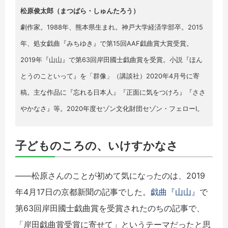
松原俊太郎（まつばら・しゅんたろう）
劇作家。1988年、熊本県生まれ。神戸大学経済学部卒。2015
年、処女戯曲『みちゆき』で第15回AAF戯曲賞大賞受賞。
2019年『山山』で第63回岸田國士戯曲賞を受賞。小説『ほん
とうのこといって』を「群像」（講談社）2020年4月号に寄
稿。主な作品に『忘れる日本人』『正面に気をつけろ』『ささ
やかなさ』等。2020年度セゾン文化財団セゾン・フェローⅠ。
子どものころの、いけすかなさ
――松原さんのことが初めて気になったのは、2019
年4月17日の京都新聞の記事でした。
戯曲『山山』
で
第63回岸田國士戯曲賞を受賞されたのちの記事で、
「岸田戯曲賞受賞に寄せて」というテーマだったと思