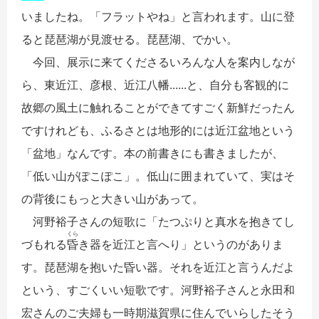
いましたね。「フラットやね」と言われます。山に登
ると琵琶湖が見渡せる。琵琶湖、でかい。
今回、展示に来てくださるいろんな人を案内しなが
ら、東近江、彦根、近江八幡......と、自分も客観的に
故郷の風土に触れることができてすごく新鮮だったん
ですけれども、ふるさとは地形的には近江盆地という
「盆地」なんです。本の前書きにも書きましたが、
「低い山がぽこぽこ」。低山に囲まれていて、実はそ
の背後にもっと大きい山があって。
河野裕子さんの短歌に「たつぷりと真水を抱きてし
くら
づもれる
昏
き器を近江と言へり」というのがありま
す。琵琶湖を抱いた昏い器。それを近江と言うんだよ
という、すごくいい短歌です。河野裕子さんと永田和
宏さんのご夫婦も一時期滋賀県に住んでいらしたそう