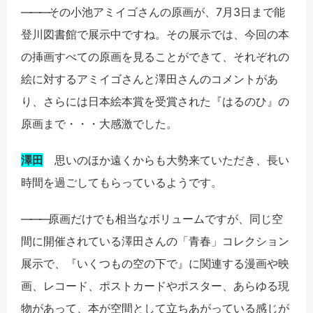
――
―
その小池アミイゴさんの原画が、7月3日まで能
登川図書館で展示中ですね。その展示では、今回の本
の挿画すべての原画を見ることができて、それぞれの
絵に対するアミイゴさんと澤田さんのコメントがあ
り、さらには日本絵本賞を受賞された『はるのひ』の
原画まで・・・大感激でした。
澤田
思いのほか遠くからも大勢来ていただき、長い
時間を過ごしてもらっているようです。
――
―
原画だけでも相当なボリュームですが、同じ空
間に開催されている澤田さんの「青春」コレクション
展示で、『いくつもの空の下で』に関連する漫画や映
画、レコード、ポストカードやポスター、あらゆる現
物があって、本が空間として立ちあがっている感じが