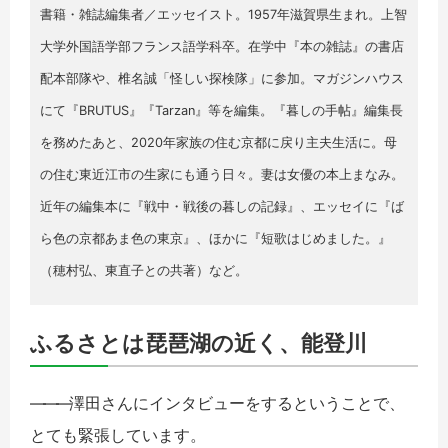
書籍・雑誌編集者／エッセイスト。1957年滋賀県生まれ。上智
大学外国語学部フランス語学科卒。在学中『本の雑誌』の書店
配本部隊や、椎名誠「怪しい探検隊」に参加。マガジンハウス
にて『BRUTUS』『Tarzan』等を編集。『暮しの手帖』編集長
を務めたあと、2020年家族の住む京都に戻り主夫生活に。母
の住む東近江市の生家にも通う日々。妻は女優の本上まなみ。
近年の編集本に『戦中・戦後の暮しの記録』、エッセイに『ば
ら色の京都あま色の東京』、ほかに『短歌はじめました。』
（穂村弘、東直子との共著）など。
ふるさとは琵琶湖の近く、能登川
――
―
澤田さんにインタビューをするということで、
とても緊張しています。