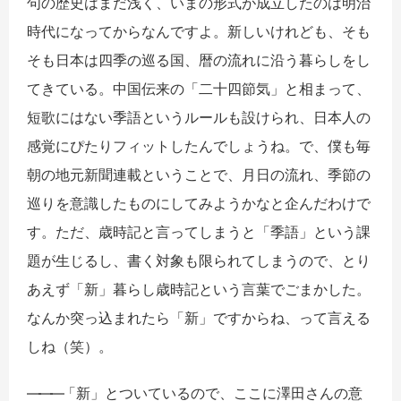
句の歴史はまだ浅く、いまの形式が成立したのは明治
時代になってからなんですよ。新しいけれども、そも
そも日本は四季の巡る国、暦の流れに沿う暮らしをし
てきている。中国伝来の「二十四節気」と相まって、
短歌にはない季語というルールも設けられ、日本人の
感覚にぴたりフィットしたんでしょうね。で、僕も毎
朝の地元新聞連載ということで、月日の流れ、季節の
巡りを意識したものにしてみようかなと企んだわけで
す。ただ、歳時記と言ってしまうと「季語」という課
題が生じるし、書く対象も限られてしまうので、とり
あえず「新」暮らし歳時記という言葉でごまかした。
なんか突っ込まれたら「新」ですからね、って言える
しね（笑）。
――
―
「新」とついているので、ここに澤田さんの意