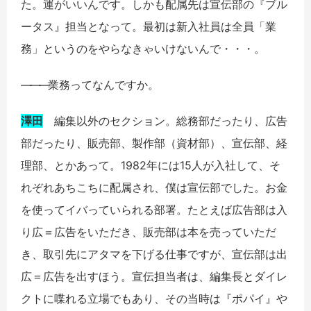
た。運がいいんです。しかも配属先は宣伝部の『ブル
ータス』担当となって。最初は新入社員は全員「業
務」というのをやらなきゃいけないんで・・・。
――
―
業務ってなんですか。
澤田
編集以外のセクション。総務部だったり、広告
部だったり、販売部、製作部（資材部）、宣伝部、経
理部、とかあって。1982年には15人が入社して、そ
れぞれあちこちに配属され、僕は宣伝部でした。お金
を使ってイバっていられる部署。たとえば広告部は入
り広＝広告をいただき、販売部は本を売っていただ
き、取引先にアタマを下げる仕事ですが、宣伝部は出
広＝広告を出すほう。宣伝担当者は、編集長とダイレ
クトに喋れる立場でもあり、その当時は『ポパイ』や