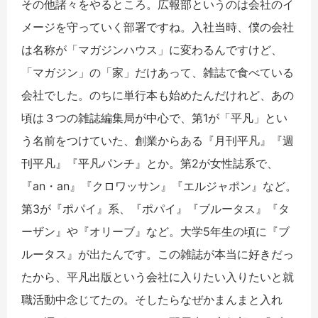
その他諸々をやるところ。広報部というのは会社のイ
メージを守っていく部署ですね。入社当時、僕の会社
は名称が「マガジンハウス」に変わるんですけど、
「マガジン」の「家」だけあって、雑誌で食べている
会社でした。のちに単行本も始めたんだけれど、あの
頃は３つの雑誌編集局が中心で、第1が「平凡」とい
う名前をつけていた、創業からある『月刊平凡』『週
刊平凡』『平凡パンチ』とか。第2が女性誌系で、
『an・an』『クロワッサン』『エルジャポン』など。
第3が『ポパイ』系、『ポパイ』『ブルータス』『タ
ーザン』や『オリーブ』など。大学5年生の頃に『ブ
ルータス』が出たんです。この雑誌が本当に好きだっ
たから、平凡出版という会社に入りたい入りたいと就
職活動中念じてたの。そしたらなぜかまんまと入れ