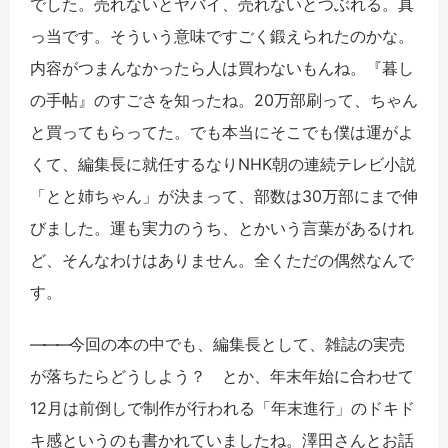
でした。売れないとヤバイ、売れないとつぶれる。真
っ当です。そういう意味ですごく鍛えられたのかな。
内容がつまんなかったら人は買わないもんね。『暮し
の手帖』のすごさを知ったね。20万部刷って、ちゃん
と買ってもらってた。でも本当にそこでも僕は運がよ
くて、編集長に就任するなりNHK朝の連続テレビ小説
「とと姉ちゃん」が決まって、部数は30万部にまで伸
びました。運も実力のうち、とかいう言葉があるけれ
ど、そんなわけはありません。全くただの偶然なんで
す。
――
―
今回の本の中でも、編集長として、雑誌の実売
が落ちたらどうしよう？ とか、年末年始に合わせて
12月は前倒しで制作が行われる「年末進行」のドキド
キ感というのも書かれていましたね。澤田さんとお話