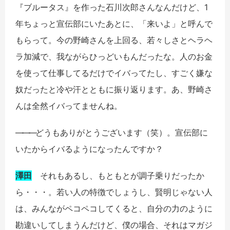
『ブルータス』を作った石川次郎さんなんだけど、1
年ちょっと宣伝部にいたあとに、「来いよ」と呼んで
もらって。今の野崎さんを上回る、若々しさとヘラヘ
ラ加減で、我ながらひっどいもんだったな。人のお金
を使って仕事してるだけでイバってたし、すごく嫌な
奴だったと冷や汗とともに振り返ります。あ、野崎さ
んは全然イバってませんね。
――
―
どうもありがとうございます（笑）。宣伝部に
いたからイバるようになったんですか？
澤田
それもあるし、もともとが調子乗りだったか
ら・・・。若い人の特徴でしょうし、賢明じゃない人
は、みんながペコペコしてくると、自分の力のように
勘違いしてしまうんだけど、僕の場合、それはマガジ