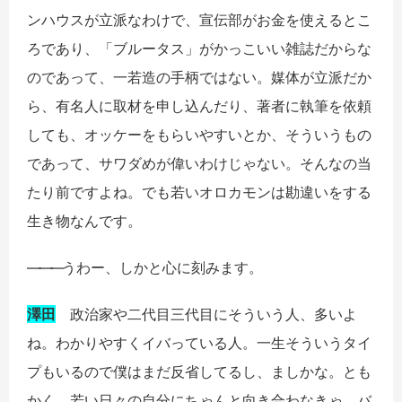
ンハウスが立派なわけで、宣伝部がお金を使えるとこ
ろであり、「ブルータス」がかっこいい雑誌だからな
のであって、一若造の手柄ではない。媒体が立派だか
ら、有名人に取材を申し込んだり、著者に執筆を依頼
しても、オッケーをもらいやすいとか、そういうもの
であって、サワダめが偉いわけじゃない。そんなの当
たり前ですよね。でも若いオロカモンは勘違いをする
生き物なんです。
――
―
うわー、しかと心に刻みます。
澤田
政治家や二代目三代目にそういう人、多いよ
ね。わかりやすくイバっている人。一生そういうタイ
プもいるので僕はまだ反省してるし、ましかな。とも
かく、若い日々の自分にちゃんと向き合わなきゃ、バ