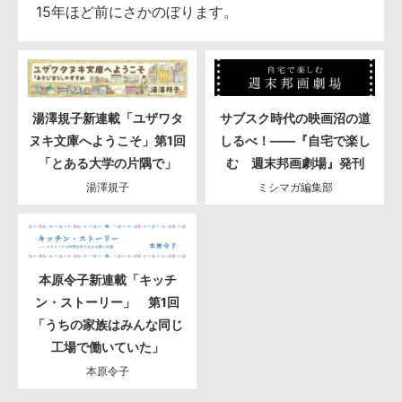
15年ほど前にさかのぼります。
湯澤規子新連載「ユザワタ
サブスク時代の映画沼の道
ヌキ文庫へようこそ」第1回
しるべ！――『自宅で楽し
「とある大学の片隅で」
む 週末邦画劇場』発刊
湯澤規子
ミシマガ編集部
本原令子新連載「キッチ
ン・ストーリー」 第1回
「うちの家族はみんな同じ
工場で働いていた」
本原令子