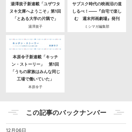
湯澤規子新連載「ユザワタ
サブスク時代の映画沼の道
ヌキ文庫へようこそ」第1回
しるべ！――『自宅で楽し
「とある大学の片隅で」
む 週末邦画劇場』発刊
湯澤規子
ミシマガ編集部
本原令子新連載「キッチ
ン・ストーリー」 第1回
「うちの家族はみんな同じ
工場で働いていた」
本原令子
この記事のバックナンバー
12月06日