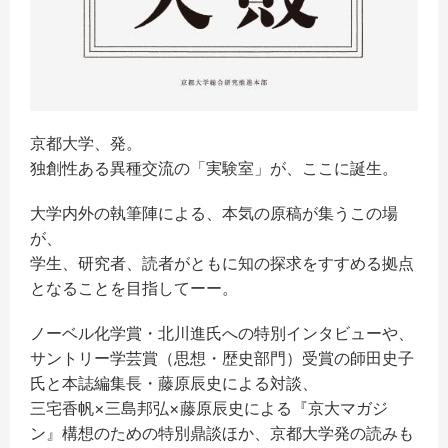
京都大学、発。
独創性ある異種交流の「実験室」が、ここに誕生。
大学内外の執筆陣による、本気の原稿が集うこの場
が、
学生、研究者、読者がともに知の探求をすすめる拠点
となることを目指してーー。
ノーベル化学賞・北川進氏への特別インタビューや、
サントリー学芸賞（思想・歴史部門）受賞の師田史子
氏と本誌編集長・藤原辰史による対談、
三宅香帆×三島邦弘×藤原辰史による『京大マガジ
ン』構想のための特別鼎談ほか、京都大学発の読みも