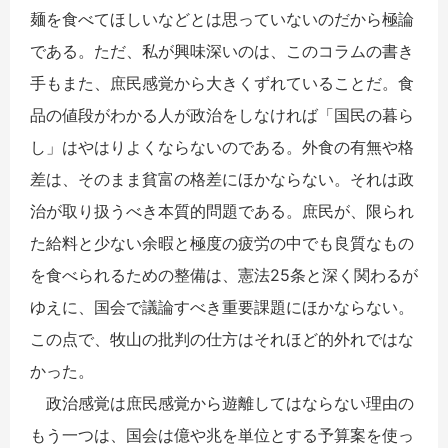
麺を食べてほしいなどとは思っていないのだから極論
である。ただ、私が興味深いのは、このコラムの書き
手もまた、庶民感覚から大きくずれていることだ。食
品の値段がわかる人が政治をしなければ「国民の暮ら
し」はやはりよくならないのである。外食の有無や格
差は、そのまま貧富の格差にほかならない。それは政
治が取り扱うべき本質的問題である。庶民が、限られ
た給料と少ない余暇と極度の疲労の中でも良質なもの
を食べられるための整備は、憲法25条と深く関わるが
ゆえに、国会で議論すべき重要課題にほかならない。
この点で、牧山の批判の仕方はそれほど的外れではな
かった。
政治感覚は庶民感覚から遊離してはならない理由の
もう一つは、国会は億や兆を単位とする予算案を使っ