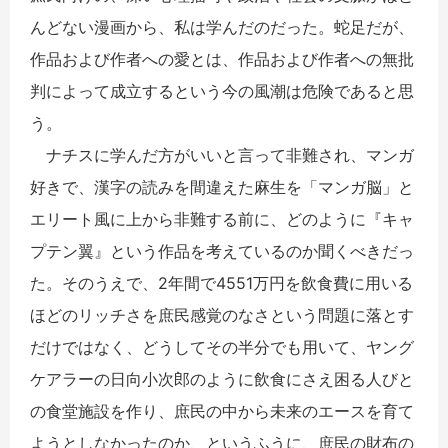
んどない漫画から、私は学んだのだった。蛇足だが、
作品および作者への愛とは、作品および作者への無批
判によって成立するという今の風潮は危険であると思
う。
ナチスに学んだ方がいいと言って非難され、マンガ
好きで、漢字の読みを間違えた麻生を「マンガ脳」と
エリート風に上から非難する前に、どのように『キャ
プテン翼』という作品を考えているのか聞くべきだっ
た。そのうえで、2年間で4551万円を飲食費に用いる
ほどのリッチさを庶民感覚のなさという問題に落とす
だけではなく、どうしてその半分でも用いて、ヤング
ケアラーの日向小次郎のように飲食にさえ困る人びと
の食堂施設を作り、庶民の中から未来のエースを育て
ようとしなかったのか、というふうに、庶民の財布の