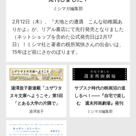
ミシマガ編集部
2月12日（木）、『大地との遭遇 こんな幼稚園あ
りかよ』が、リアル書店にて先行発売となりました
（ネットショップを含めた公式発売日は2月17
日）！ミシマ社と著者の税所篤快さんの出会いは、
15年ほど前にさかのぼります。
湯澤規子新連載「ユザワタ
サブスク時代の映画沼の道
ヌキ文庫へようこそ」第1回
しるべ！――『自宅で楽し
「とある大学の片隅で」
む 週末邦画劇場』発刊
湯澤規子
ミシマガ編集部