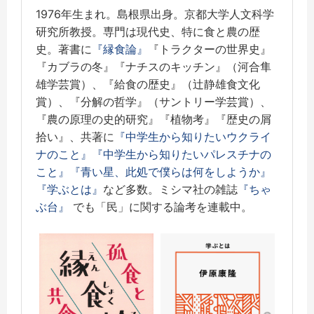
1976年生まれ。島根県出身。京都大学人文科学
研究所教授。専門は現代史、特に食と農の歴
史。著書に
『縁食論』
『トラクターの世界史』
『カブラの冬』『ナチスのキッチン』（河合隼
雄学芸賞）、『給食の歴史』（辻静雄食文化
賞）、『分解の哲学』（サントリー学芸賞）、
『農の原理の史的研究』『植物考』『歴史の屑
拾い』、共著に
『中学生から知りたいウクライ
ナのこと』
『中学生から知りたいパレスチナの
こと』
『青い星、此処で僕らは何をしようか』
『学ぶとは』
など多数。ミシマ社の雑誌
『ちゃ
ぶ台』
でも「民」に関する論考を連載中。