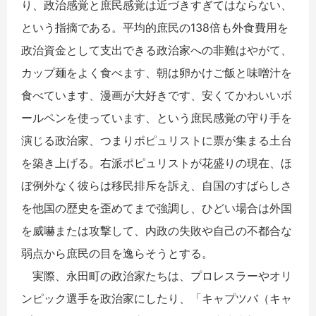
り、政治感覚と庶民感覚は近づきすぎてはならない、
という指摘である。平均的庶民の138倍も外食費用を
政治資金として支出できる政治家への非難はやがて、
カップ麺をよく食べます、朝は卵かけご飯と味噌汁を
食べています、漫画が大好きです、安くてかわいいボ
ールペンを使っています、という庶民感覚の守り手を
演じる政治家、つまりポピュリストに票が集まる土台
を築き上げる。右派ポピュリストが花盛りの現在、ほ
ぼ例外なく彼らは移民排斥を訴え、自国のすばらしさ
を他国の歴史を歪めてまで強調し、ひどい場合は外国
を威嚇または攻撃して、内政の失敗や自己の不都合な
弱点から庶民の目を逸らそうとする。
実際、永田町の政治家たちは、プロレスラーやオリ
ンピック選手を政治家にしたり、「キャプツバ（キャ