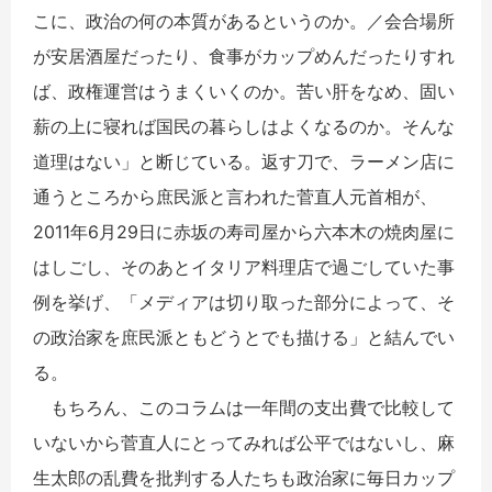
こに、政治の何の本質があるというのか。／会合場所
が安居酒屋だったり、食事がカップめんだったりすれ
ば、政権運営はうまくいくのか。苦い肝をなめ、固い
薪の上に寝れば国民の暮らしはよくなるのか。そんな
道理はない」と断じている。返す刀で、ラーメン店に
通うところから庶民派と言われた菅直人元首相が、
2011年6月29日に赤坂の寿司屋から六本木の焼肉屋に
はしごし、そのあとイタリア料理店で過ごしていた事
例を挙げ、「メディアは切り取った部分によって、そ
の政治家を庶民派ともどうとでも描ける」と結んでい
る。
もちろん、このコラムは一年間の支出費で比較して
いないから菅直人にとってみれば公平ではないし、麻
生太郎の乱費を批判する人たちも政治家に毎日カップ