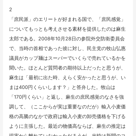
2
「庶民派」のエリートが好まれる国で、「庶民感覚」
についてもっとも考えさせる素材を提供したのは麻生
太郎である。2008年10月28日の参院外交防衛委員会
で、当時の首相であった彼に対し、民主党の牧山弘惠
議員がカップ麺はスーパーでいくらで売れているかを
聞いた。ほとんど質問者の期待以上だったと思うが、
麻生は「最初に出た時、えらく安かったと思うが、い
まは400円くらいします？」と答弁した。牧山は
「170円くらい」と返し、麻生の庶民感覚のなさを強
調して、（ここからが実は重要なのだが）輸入小麦価
格の高騰のなかで政府は輸入小麦の卸売価格を下げる
ように主張した。最近の物価高ならば、麻生の推定は
現実から離れていなかっただろうが、当時は新聞のコ