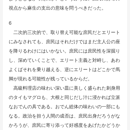
視点から麻生の支出の意味を問うべきだった。
6
二次的三次的で、取り替え可能な庶民だとエリート
にみなされても、庶民はそれだけではまだ主人公の座
を降りるわけにはいかない。庶民には庶民性を深掘り
し、深めていくことで、エリート主義と対峙し、あわ
よくばそれを乗り越える、逆にエリートはどこかで馬
脚が現れる可能性が残っているからだ。
高級料理店の味わい深い皿に美しく盛られた刺身用
のタイもマグロも、大根と同じだし汁に浸かれば立派
なおでんの具である。おでん総体の味わいの一部にも
なる。政治を担う人間の成否は、庶民出身だろうがな
かろうが、庶民に寄り添って好感度をあげたかどうか