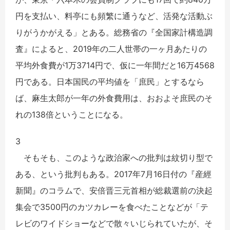
円を支払い、料亭にも頻繁に通うなど、活発な活動ぶ
りがうかがえる」とある。総務省の『全国家計構造調
査』によると、2019年の二人世帯の一ヶ月あたりの
平均外食費が1万3714円で、仮に一年間だと16万4568
円である。日本国民の平均値を「庶民」とするなら
ば、麻生太郎が一年の外食費用は、おおよそ庶民のそ
れの138倍ということになる。
3
そもそも、このような政治家への批判は紋切り型で
ある、という批判もある。2017年7月16日付の『産經
新聞』のコラムで、安倍晋三元首相が総裁選前の決起
集会で3500円のカツカレーを食べたことなどが「テ
レビのワイドショーなどで散々いじられていたが、そ