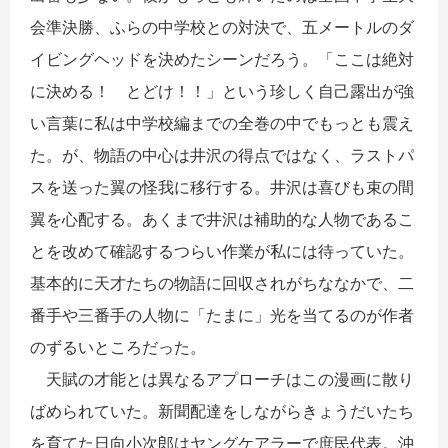
会準決勝、ふらの中学校との対決で、五メートルのダ
イビングヘッドを決めたシーンだろう。「ここは絶対
に決める！ とどけ！！」という珍しく自己露出が強
い言葉に私は中学校編までの全巻の中でもっとも震え
た。が、物語の中心は井沢の得点ではなく、ラストパ
スを送った翼の怪我に移行する。井沢は喜びも束の間
翼を心配する。あくまで井沢は補助的な人物であるこ
とを改めて確認するつらい作業が私には待っていた。
基本的に天才たちの物語に回収されがちななかで、二
番手や三番手の人物に「たまに」光を当てるのが作者
のずるいところだった。
天賦の才能とは異なるアプローチはこの漫画に散り
ばめられていた。新聞配達をしながらきょうだいたち
を育てた日向小次郎はヤングケアラーで庶民代表。沖