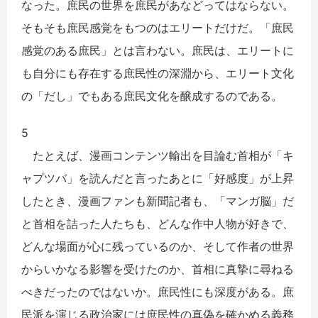
なった。庶民の世界を庶民があなどってはならない。
そもそも庶民感覚をもつのはエリートだけだ。「庶民
感覚のある庶民」とは言わない。庶民は、エリートに
も自分にも存在する庶民性の深淵から、エリート文化
の「だし」でもある庶民文化を醸成するのである。
5
たとえば、漫画コンテンツ輸出を目論む首相が「キ
ャプツバ」を読んだと言ったあとに「好感度」が上昇
したとき、漫画ファンも新聞記者も、「マンガ脳」だ
と首相を詰った人たちも、どんな作中人物が好きで、
どんな場面が心に残っているのか、そして作者の世界
からいかなる影響を受けたのか、首相に真摯に尋ねる
べきだったのではないか。庶民性にも深度がある。庶
民派を演じる政治家には庶民性の真偽を確かめる義務