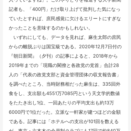
記者も、「400円」だけ取り上げて批判した気になっ
ていたとすれば、庶民感覚に欠けるエリートにすぎな
かったことを意味するのかもしれない。
いずれにしても、データを見れば、麻生太郎の庶民
からの離脱ぶりは国宝級である。2020年12月7日付の
『朝日新聞』（夕刊）の記事によると、2018年から
2019年までの「現職の閣僚と各政党の党首」合計28
人の「代表の政党支部と資金管理団体の収支報告書」
を調べたところ、当時財務相だった麻生は、335回外
食をし、支出額も4551万7085円という天文学的数値
をたたき出し1位、一回あたりの平均支出も約13万
6000円で1位だった。立派な一軒家が建つほどの金額
である。記事には「ホテルへの支出が101回を数える
が、東京・六本木の会員制クラブにも17回で約840万