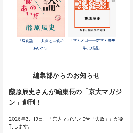
『学ぶとは――数学と歴史
『縁食論――孤食と共食の
学の対話』
あいだ』
編集部からのお知らせ
藤原辰史さんが編集長の「京大マガジ
ン」創刊！
2026年3月19日、『京大マガジン 0号「失敗」』が発
刊します。