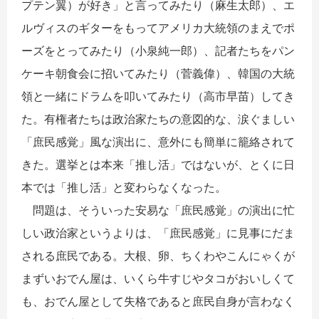
プテン翼）が好き」と言ってみたり（麻生太郎）、エ
ルヴィスのギターをもってアメリカ大統領のまえでポ
ーズをとってみたり（小泉純一郎）、記者たちをパン
ケーキ朝食会に招いてみたり（菅義偉）、韓国の大統
領と一緒にドラムを叩いてみたり（高市早苗）してき
た。有権者たちは政治家たちの意図的な、涙ぐましい
「庶民感覚」風な演出に、意外にも簡単に籠絡されて
きた。選挙とは本来「推し活」ではないが、とくに日
本では「推し活」と変わらなくなった。
問題は、そういった安易な「庶民感覚」の演出に忙
しい政治家というよりは、「庶民感覚」に見事にだま
される庶民である。大根、卵、ちくわやこんにゃくが
まずいおでん屋は、いくら牛すじやタコがおいしくて
も、おでん屋として失格であると庶民自身が言わなく