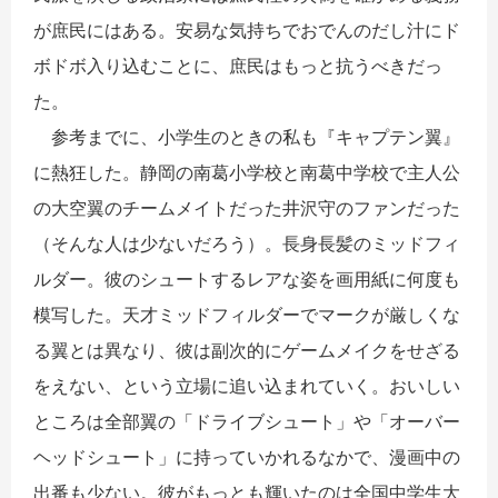
が庶民にはある。安易な気持ちでおでんのだし汁にド
ボドボ入り込むことに、庶民はもっと抗うべきだっ
た。
参考までに、小学生のときの私も『キャプテン翼』
に熱狂した。静岡の南葛小学校と南葛中学校で主人公
の大空翼のチームメイトだった井沢守のファンだった
（そんな人は少ないだろう）。長身長髪のミッドフィ
ルダー。彼のシュートするレアな姿を画用紙に何度も
模写した。天才ミッドフィルダーでマークが厳しくな
る翼とは異なり、彼は副次的にゲームメイクをせざる
をえない、という立場に追い込まれていく。おいしい
ところは全部翼の「ドライブシュート」や「オーバー
ヘッドシュート」に持っていかれるなかで、漫画中の
出番も少ない。彼がもっとも輝いたのは全国中学生大