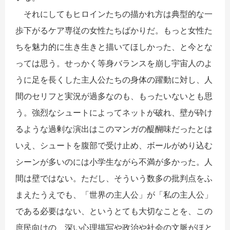
それにしてもヒロインたちの描かれ方は典型的な一
歩下がるケア専従の女性たちばかりだ。もっと女性た
ちを魅力的に生き生きと描いてほしかった、と今とな
っては思う。せっかく等身バランスを崩し宇宙人のよ
うに足を長くした主人公たちの身体の躍動に対し、人
間のセリフと実況が過多なのも、もったいないとも思
う。強烈なシュートによってネットが破れ、壁が砕け
るような過剰な演出はこのマンガの醍醐味だったとは
いえ、シュートを腹部で受け止め、ボールがめり込む
シーンが多いのには小学生ながら不満が多かった。人
間は壁ではない。ただし、そういう数多の批判点をふ
まえたうえでも、「世界の主人公」が「私の主人公」
である必要はない、というとても大切なことを、この
庶民向けの、深い心理描写や政治や社会の文脈がほと