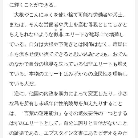
に輝くことができる。
大根やこんにゃくを使い捨て可能な労働者や兵士、
または、そんな労働者や兵士を産む母親としてしかと
えせ
らえられないような
似非
エリートが地球上で増殖し
ている。自分は大根や下働きとは関係はなく、庶民に
血を流させ使い捨てできると思い込みつつも、おでん
のなかで自分の境界を失っている似非エリートも増え
ている。本物のエリートはみずからの庶民性を理解し
ている人だ。
逆に、他国の内政を暴力によって変更したり、小さ
な島を所有し未成年に性的陵辱を加えたりすること
は、「言葉の運用能力」をその選抜要件の一つとする
はずのエリートとして、自分に誇りと自信がないこと
の証拠である。エプスタイン文書にあるビデオをみた