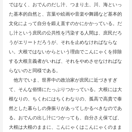
ではなく、おでんのだし汁、つまり土、川、海といっ
た基本的自然と、言葉や絵画や音楽や舞踊など基本的
文化によって自分を鍛え直すのかにかかっている。だ
し汁という庶民の公共性を汚染する人間は、庶民だろ
うがエリートだろうが、それを止めなければならな
い。大根ではないからという理由でこんにゃくを排除
する大根主義者がいれば、それをやめさせなければな
らないのと同様である。
他方でいま、世界中の政治家が庶民に近づきすぎ
て、そんな俗情にたっぷりつかっている。大根には大
根なりの、ちくわにはちくわなりの、孤高で高貴で泰
然とした暮らしの身振りがあってしかるべきなのであ
る。おでんの出し汁につかっても、自分さえ保てば、
大根は大根のままに、こんにゃくはこんにゃくのまま