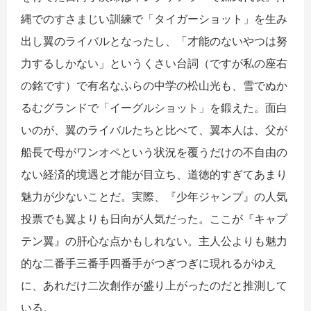
縄でのすさまじい訓練で「タイガーショット」を生み
出し翼のライバルとなったし、「才能のないやつは努
力するしかない」というくさい台詞（ですが私の座右
の銘です）で有名なふらの中学の松山光も、雪でぬか
るむグランドで「イーグルショット」を鍛えた。面白
いのが、翼のライバルたちと比べて、翼本人は、父が
船長で母がワンオペという状況を覆うだけの不自由の
ない経済的境遇と才能が目立ち、道徳的すぎてあまり
魅力が少ないことだ。実際、『少年ジャンプ』の人気
投票でも翼よりも日向が人気だった。ここが『キャプ
テン翼』の肝心な点かもしれない。主人公よりも魅力
的な二番手三番手四番手がつぎつぎに現れるがゆえ
に、あれだけ二次創作が盛り上がったのだと推測して
いる。