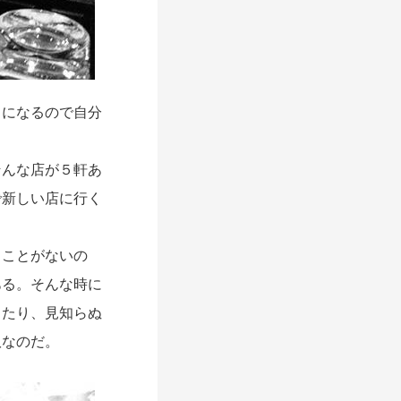
とになるので自分
そんな店が５軒あ
で新しい店に行く
。
ることがないの
ある。
そんな時に
ったり、
見知らぬ
奴なのだ。