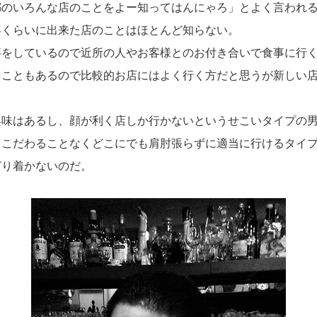
のいろんな店のことをよー知ってはんにゃろ」
とよく言われ
年くらいに出来た店
のことはほとんど知らない。
事をしているので近所の人やお客様とのお付き合いで食事に
行
くこともあるので比較的お店に
はよく行く方だと思うが新しい
味はあるし、
顔が利く店しか行かないというせこいタイプの
りこだわることなくどこにでも肩肘張らずに適当に
行けるタイ
どり着かないのだ。