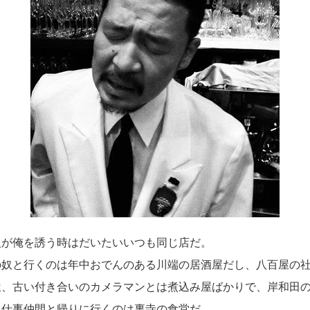
が俺を誘う時はだいたいいつも同じ店だ。
奴と行くのは年中おでんのある川端の居酒屋だし、
八百屋の
屋、
古い付き合いのカメラマンとは煮込み屋ばかりで、
岸和田
、
仕事仲間と帰りに行くのは裏寺の食堂だ。