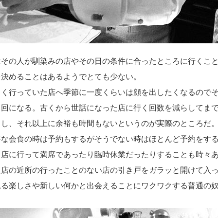
その人が馴染みの店やその日の条件に合ったところ
に行くこ
を決めることはあるよう
でとても少ない。
く行っていた店へ季節に一度くらいは顔を出したく
なるので
０回になる。
古くから世話になった店に行く回数を減らしてま
うし、
それ以上に余裕も時間もないというのが実際のところだ
な会食の時は予約もするがそうでない時はほとんど
予約をす
る店に行って満席であったり臨時休業だったりすること
も時々
た店の近所の行ったことのない店の引き
戸をガラッと開けて入
見る楽しさや新しい何かと出会えることに
ワクワクする普通の