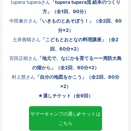
tupera tuperaさん
「tupera tupera流 絵本のつくり
方」（全1回、90分）
中田兼介さん
「いきものとあそぼう！」
（全2回、60
分×2）
土井善晴さん
「こどもとおとなの料理講座
」
（全2
回
、60分×2
）
宮田正樹さん
「地元で、なにかを育てるーー周防大島
の畑から」
（全2回
、60分×2
）
村上慧さん
「自分の地図をかこう」
（全2回
、60分
×2
）
★通しチケット（全9回）
サマーキャンプの通しチケットは
こちら