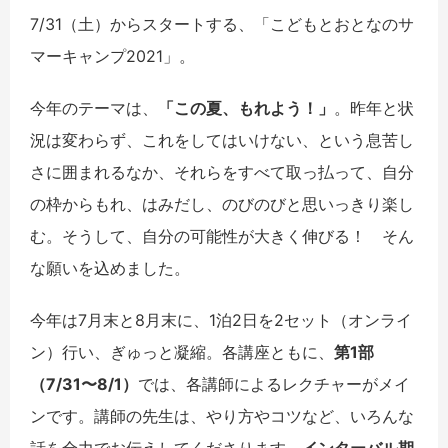
7/31（土）からスタートする、「こどもとおとなのサ
マーキャンプ2021」。
今年のテーマは、
「この夏、もれよう！」
。昨年と状
況は変わらず、これをしてはいけない、という息苦し
さに囲まれるなか、それらをすべて取っ払って、自分
の枠からもれ、はみだし、のびのびと思いっきり楽し
む。そうして、自分の可能性が大きく伸びる！ そん
な願いを込めました。
今年は7月末と8月末に、1泊2日を2セット（オンライ
ン）行い、ぎゅっと凝縮。各講座ともに、
第1部
（7/31〜8/1）
では、各講師によるレクチャーがメイ
ンです。講師の先生は、やり方やコツなど、いろんな
話を全力でお伝えしてくださります。
インターバル期