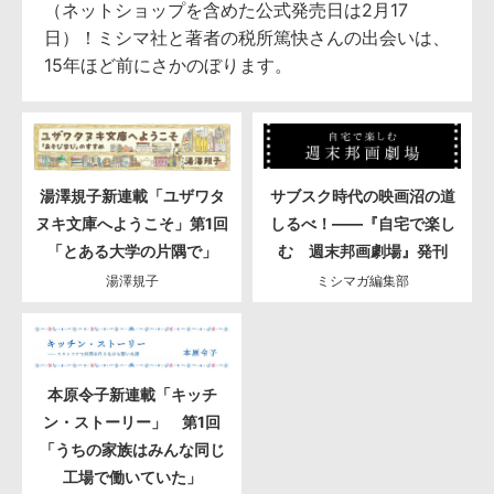
（ネットショップを含めた公式発売日は2月17
日）！ミシマ社と著者の税所篤快さんの出会いは、
15年ほど前にさかのぼります。
湯澤規子新連載「ユザワタ
サブスク時代の映画沼の道
ヌキ文庫へようこそ」第1回
しるべ！――『自宅で楽し
「とある大学の片隅で」
む 週末邦画劇場』発刊
湯澤規子
ミシマガ編集部
本原令子新連載「キッチ
ン・ストーリー」 第1回
「うちの家族はみんな同じ
工場で働いていた」