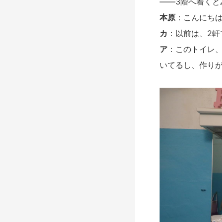
――3階へ着く
本原
：こんにち
カ
：以前は、2軒
ア
：このトイレ
いてるし、作り