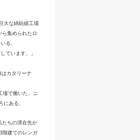
た巨大な綿紡績工場
から集められたロ
ている。
しています。」
娘はカタリーナ
ら工場で働いた。ニ
ろにある。
私たちの滞在先か
3階建てのレンガ