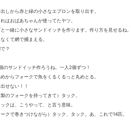
。
き出しから赤と緑の小さなエプロンを取り出す。
これはおばあちゃんが使ってたヤツ。
ギと一緒に小さなサンドイッチを作ります。作り方を見せるね
ゃなくて網で捕まえる。
湖で？
。
4個のサンドイッチ作ろうね。一人2個ずつ！
詰めからフォークで魚をくるくるっと丸めとる。
り出せない！！
木製のフォークを持ってきて）タック。
タックは、こうやって、と言う意味。
ークで巻きつけながら）タック、タック。あ、これで14匹。