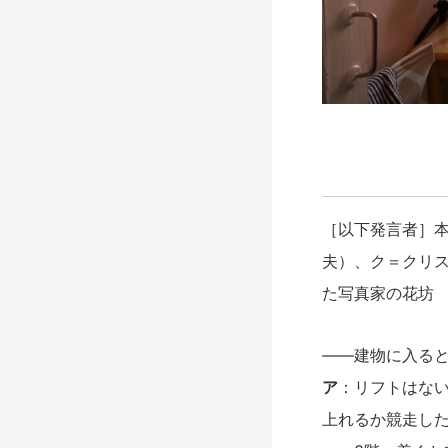
［以下発言者］
夫）、ク＝クリ
た写真家の花坊
――建物に入る
ア
：リフトはな
上れるか競走し