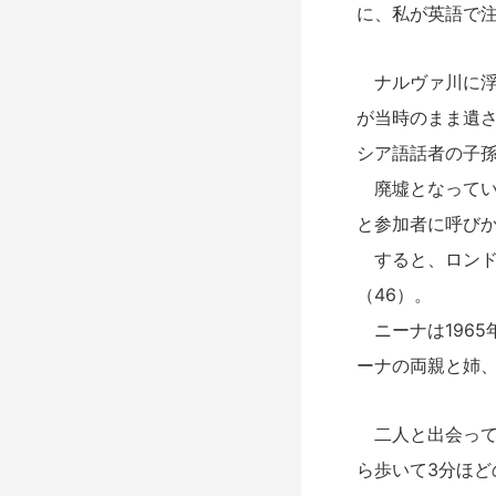
に、私が英語で
ナルヴァ川に浮か
が当時のまま遺さ
シア語話者の子
廃墟となってい
と参加者に呼び
すると、ロンド
（46）。
ニーナは1965
ーナの両親と姉
二人と出会ってか
ら歩いて3分ほど