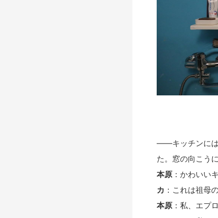
――キッチンには
た。窓の向こう
本原
：かわいい
カ
：これは祖母
本原
：私、エプ