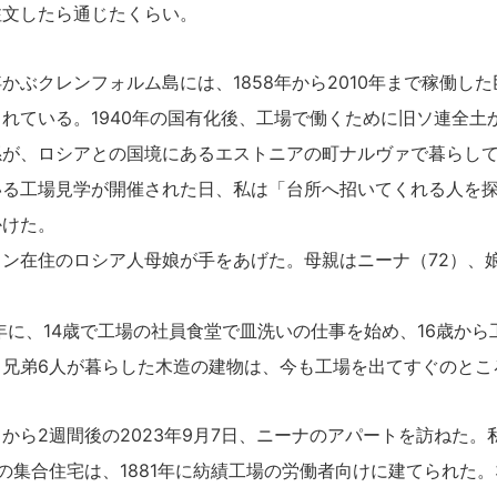
注文したら通じたくらい。
ぶクレンフォルム島には、1858年から2010年まで稼働し
れている。1940年の国有化後、工場で働くために旧ソ連全土
孫が、ロシアとの国境にあるエストニアの町ナルヴァで暮らし
る工場見学が開催された日、私は「台所へ招いてくれる人を探
かけた。
ン在住のロシア人母娘が手をあげた。母親はニーナ（72）、
年に、14歳で工場の社員食堂で皿洗いの仕事を始め、16歳か
、兄弟6人が暮らした木造の建物は、今も工場を出てすぐのとこ
ら2週間後の2023年9月7日、ニーナのアパートを訪ねた。
の集合住宅は、1881年に紡績工場の労働者向けに建てられた。