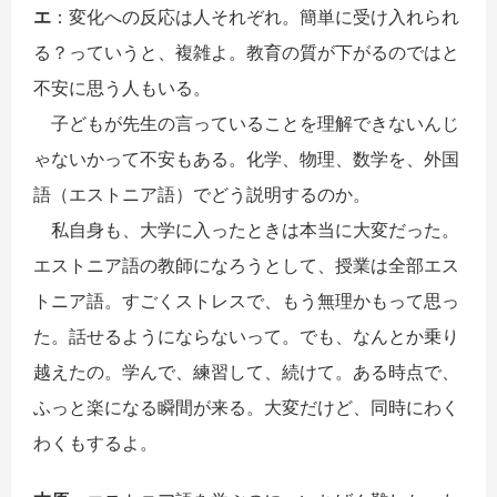
エ
：変化への反応は人それぞれ。簡単に受け入れられ
る？っていうと、複雑よ。教育の質が下がるのではと
不安に思う人もいる。
子どもが先生の言っていることを理解できないんじ
ゃないかって不安もある。化学、物理、数学を、外国
語（エストニア語）でどう説明するのか。
私自身も、大学に入ったときは本当に大変だった。
エストニア語の教師になろうとして、授業は全部エス
トニア語。すごくストレスで、もう無理かもって思っ
た。話せるようにならないって。でも、なんとか乗り
越えたの。学んで、練習して、続けて。ある時点で、
ふっと楽になる瞬間が来る。大変だけど、同時にわく
わくもするよ。