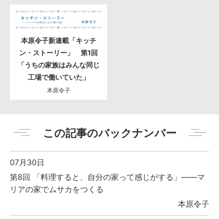
本原令子新連載「キッチ
ン・ストーリー」 第1回
「うちの家族はみんな同じ
工場で働いていた」
本原令子
この記事のバックナンバー
07月30日
第8回 「料理すると、自分の家って感じがする」――マ
リアの家でムサカをつくる
本原令子