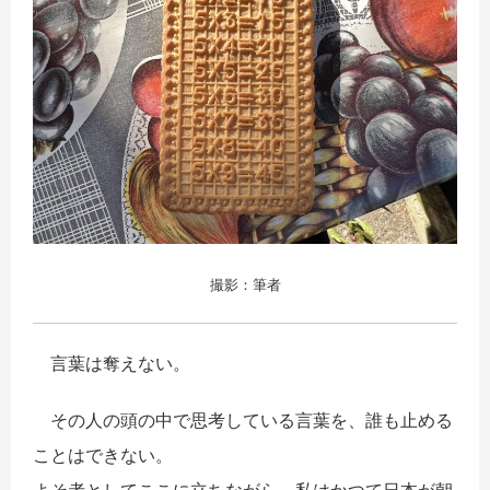
撮影：筆者
言葉は奪えない。
その人の頭の中で思考している言葉を、誰も止める
ことはできない。