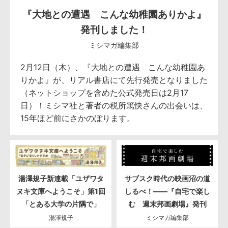
『大地との遭遇 こんな幼稚園ありかよ』
発刊しました！
ミシマガ編集部
2月12日（木）、『大地との遭遇 こんな幼稚園あ
りかよ』が、リアル書店にて先行発売となりました
（ネットショップを含めた公式発売日は2月17
日）！ミシマ社と著者の税所篤快さんの出会いは、
15年ほど前にさかのぼります。
湯澤規子新連載「ユザワタ
サブスク時代の映画沼の道
ヌキ文庫へようこそ」第1回
しるべ！――『自宅で楽し
「とある大学の片隅で」
む 週末邦画劇場』発刊
湯澤規子
ミシマガ編集部