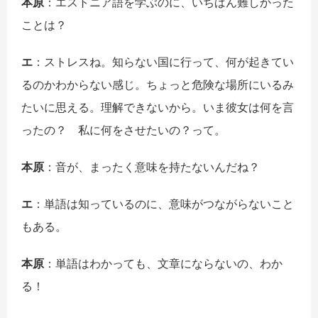
本原
：エストニア語を学ぶのに、いちばん難しかった
ことは？
エ
：ストレスね。知らない国に行って、何が起きてい
るのかわからない感じ。ちょっと危険な場所にいるみ
たいに思える。理解できないから。いま彼女は何を言
ったの？ 私に何をさせたいの？って。
本原
：音が、まったく意味を持たないんだね？
エ
：単語は知っているのに、意味がつながらないこと
もある。
本原
：単語はわかっても、文章にならないの、わか
る！