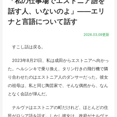
「私の仕事場でエストニア語を
話す人、いないのよ」――エリ
ナと言語について話す
2026.03.09更新
すこし話は戻る。
2023年8月21日、私は成田からエストニアへ向かっ
た。ヘルシンキで乗り換え、タリン行きの飛行機で隣
り合わせたのはエストニア人のダンサーだった。彼女
の祖母は、私と同じ陶芸家で、そんな偶然から、なん
となく会話が弾んだ。
ナルヴァはエストニアの町だけれど、ほとんどの住
民がロシア語を話す。しかし彼女は、政府がナルヴァ