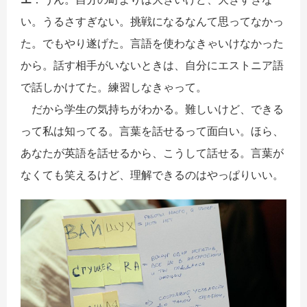
い。うるさすぎない。挑戦になるなんて思ってなかっ
た。でもやり遂げた。言語を使わなきゃいけなかった
から。話す相手がいないときは、自分にエストニア語
で話しかけてた。練習しなきゃって。
だから学生の気持ちがわかる。難しいけど、できる
って私は知ってる。言葉を話せるって面白い。ほら、
あなたが英語を話せるから、こうして話せる。言葉が
なくても笑えるけど、理解できるのはやっぱりいい。