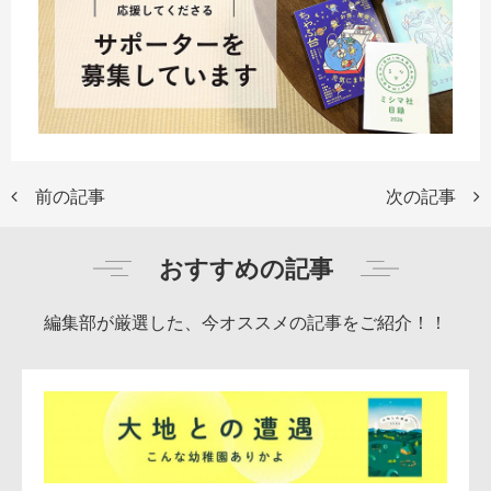
前の記事
次の記事
おすすめの記事
編集部が厳選した、今オススメの記事をご紹介！！