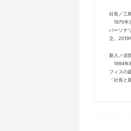
社長／三
1975
パーソナリ
立。20
新人／須
1994
フィスの
「社長と