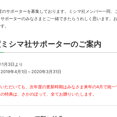
度のサポーターを募集しております。
ミシマ社メンバー一同、
、サポーターのみなさまとご一緒できたらうれしく思います。
です。
年度ミシマ社サポーターのご案内
年
1
月
3
日より
：
2019
年
4
月
1
日～
2020
年
3
月
31
日
会いただいても、次年度の更新時期はみなさま来年の
4
月で統一
年の特典は、さかのぼって、全てお贈りいたします。