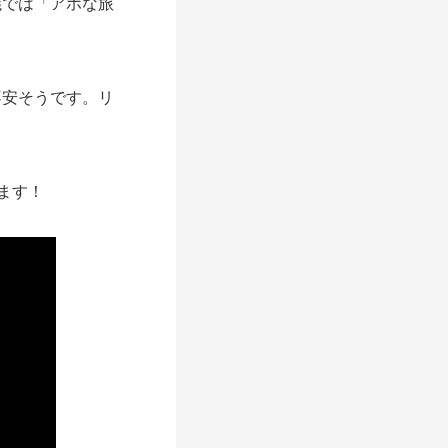
では「アホな旅
安そうです。リ
します！