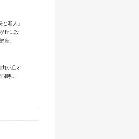
長と新人」
由が丘に設
始。蟹座。
自由が丘オ
ぼ同時に