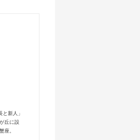
長と新人」
由が丘に設
始。蟹座。