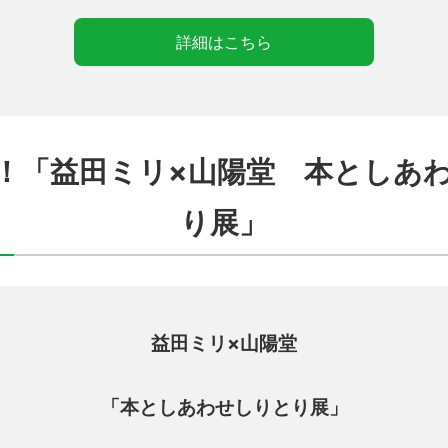
詳細はこちら
！「益田ミリ×山陽堂 本としあ
り展」
益田ミリ×山陽堂
「本としあわせしりとり展」