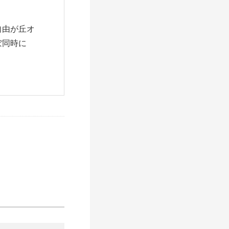
自由が丘オ
ぼ同時に