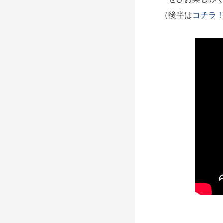
（後半は
コチラ