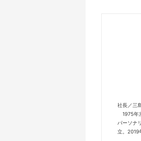
社長／三
1975
パーソナリ
立。20