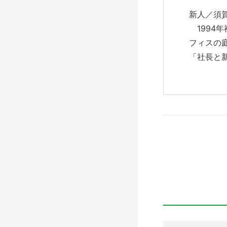
新人／須
1994
フィスの
「社長と