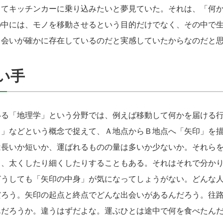
ってキッチンカーに乗り込みたいと夢見ていた。それは、「何
の中には、モノを移動させるという目的だけでなく、その中で
出会いが確かに存在しているのだと実感していたからなのだと
い手
る「地理学」という分野では、例えば移動して何かを届ける行
引」などという概念で捉えて、Ａ地点からＢ地点へ「矢印」を
は長いか短いか、運ばれるものの量は多いか少ないか。それら
り、太くしたり細くしたりすることもある。それはそれで分か
どうしても「矢印の中身」が気になってしょうがない。どんな
だろう。矢印の起点と終点でどんな出会いがあるんだろう。往
んだろうか。違うはずだよな。運ぶひとは途中で何を食べたん