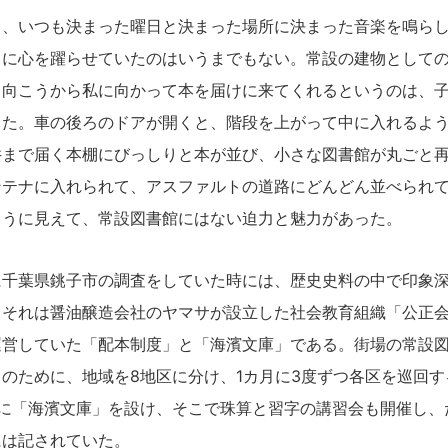
、いつも決まった曜日と決まった場所に決まった音楽を鳴らし
」に心を躍らせていたのはいうまでもない。常設の建物として
、向こうから私に向かって本を届けに来てくれるというのは、
った。車の後ろのドアが開くと、階段を上がって中に入れるよ
井まで届く本棚にびっしりと本が並び、小さな図書館が丸ごと
ンテナに入れられて、アスファルトの道路にどんどん並べられ
ように見えて、常設図書館にはない迫力と魅力があった。
千葉県銚子市の調査をしていた時には、歴史史料の中で印象深
。それは醤油醸造会社のヤマサが設立した社会教育組織「公正
運営していた「配本制度」と「海濱文庫」である。街場の常設
のために、地域を8地区に分け、1カ月に3度ずつ各区を巡回す
区に「海濱文庫」を設け、そこで珠算と習字の講習会も開催し、
には記されていた。