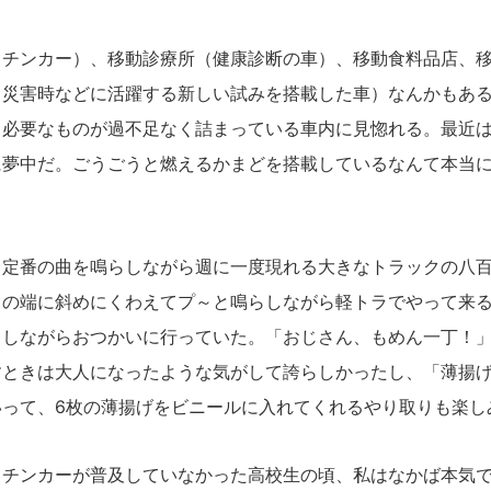
チンカー）、移動診療所（健康診断の車）、移動食料品店、移
（災害時などに活躍する新しい試みを搭載した車）なんかもあ
、必要なものが過不足なく詰まっている車内に見惚れる。最近
に夢中だ。ごうごうと燃えるかまどを搭載しているなんて本当
。
定番の曲を鳴らしながら週に一度現れる大きなトラックの八百
口の端に斜めにくわえてプ～と鳴らしながら軽トラでやって来
キしながらおつかいに行っていた。「おじさん、もめん一丁！
すときは大人になったような気がして誇らしかったし、「薄揚げ
いって、6枚の薄揚げをビニールに入れてくれるやり取りも楽し
チンカーが普及していなかった高校生の頃、私はなかば本気で