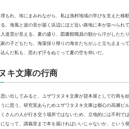
埋もれ、埃にまみれながら、私は漁村地域の学びを支えた移動
せる。海風と波の音が届く浜辺にほど近い路地に本が並べられ
な入道雲が見える。夏の盛り、図書館職員の額から汗がしたた
漁家の子どもたち、海藻採り帰りの海女たちがふと立ち止まっ
い込んだ私も、思わず汗をぬぐって夏の空を仰いだ。
ヌキ文庫の行商
思い出してみると、ユザワタヌキ文庫が貸本屋として行商を始
ように思う。研究室あらためユザワタヌキ文庫は都心の高層ビ
たくさんの人が行き交う場所ではないため、立地的には不利で
」になって、講義室まで本を届ければいいじゃないか、という