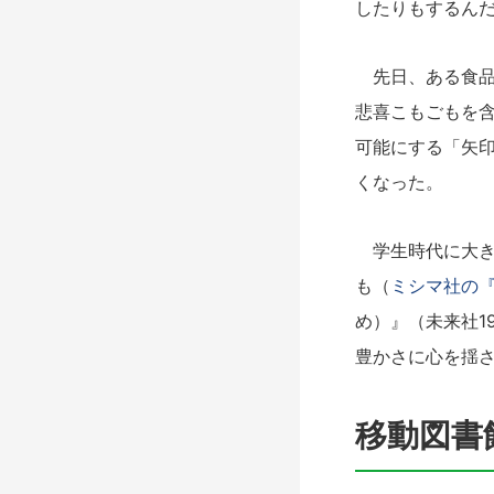
したりもするん
先日、ある食品
悲喜こもごもを
可能にする「矢
くなった。
学生時代に大き
も（
ミシマ社の『
め）』（未来社1
豊かさに心を揺
移動図書