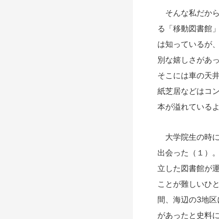
そんな私だから
る「移動図書館
は知っているが
別な嬉しさがあ
そこには車の天
紙芝居などはコ
本が溢れている
大学院生の時に
出会った（１）
立した図書館が
ことが難しいひと
間、海辺の3地
があったと史料