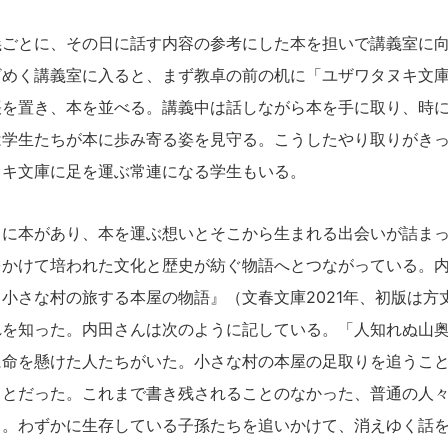
ごとに、その日に話す内容の参考にした本を担いで講義室に向
ざめく講義室に入ると、まず教卓の前の机に「ユザワタヌキ文
帳を置き、本を並べる。講義中は話しながら本を手に取り、時
は学生たちが本に歩み寄る姿を見守る。こうしたやり取りがき
ヌキ文庫に足を運ぶ常連になる学生もいる。
に本があり、本を運ぶ想いとそこから生まれる出会いが詰まっ
をかけて培われた文化と歴史が紡ぐ物語へとつながっている。
小さな村の旅する本屋の物語』（文春文庫2021年、初版は方丈
れを知った。内田さんは次のように記している。「人知れぬ山
に命を懸けた人たちがいた。小さな村の本屋の足取りを追うこ
ことだった。これまで書き残されることのなかった、普通の人
る。わずかに生存している子孫たちを追いかけて、消えゆく話