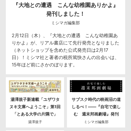
『大地との遭遇 こんな幼稚園ありかよ』
発刊しました！
ミシマガ編集部
2月12日（木）、『大地との遭遇 こんな幼稚園あ
りかよ』が、リアル書店にて先行発売となりました
（ネットショップを含めた公式発売日は2月17
日）！ミシマ社と著者の税所篤快さんの出会いは、
15年ほど前にさかのぼります。
湯澤規子新連載「ユザワタ
サブスク時代の映画沼の道
ヌキ文庫へようこそ」第1回
しるべ！――『自宅で楽し
「とある大学の片隅で」
む 週末邦画劇場』発刊
湯澤規子
ミシマガ編集部