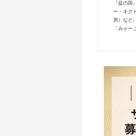
『盆の国
ー・オク
房）など
「みゃー