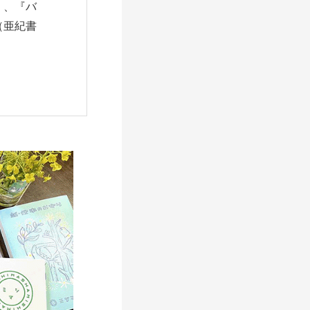
）、『バ
（亜紀書