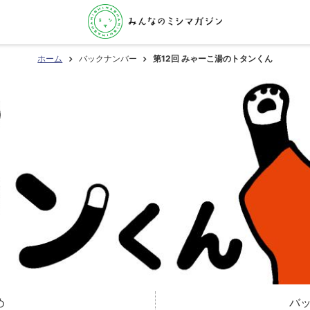
ホーム
バックナンバー
第12回 みゃーこ湯のトタンくん
め
バ