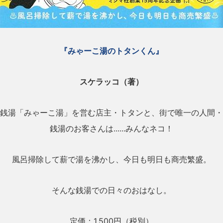
『みゃーこ湯のトタンくん』
スケラッコ（著）
銭湯「みゃーこ湯」を営む店主・トタンと、街で唯一の人間・
銭湯のお客さんは......みんなネコ！
風呂掃除して薪で湯を沸かし、今日も明日も商売繁盛。
そんな銭湯での日々のおはなし。
定価：1,500円（税別）