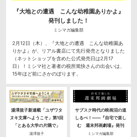
『大地との遭遇 こんな幼稚園ありかよ』
発刊しました！
ミシマガ編集部
2月12日（木）、『大地との遭遇 こんな幼稚園あ
りかよ』が、リアル書店にて先行発売となりました
（ネットショップを含めた公式発売日は2月17
日）！ミシマ社と著者の税所篤快さんの出会いは、
15年ほど前にさかのぼります。
湯澤規子新連載「ユザワタ
サブスク時代の映画沼の道
ヌキ文庫へようこそ」第1回
しるべ！――『自宅で楽し
「とある大学の片隅で」
む 週末邦画劇場』発刊
湯澤規子
ミシマガ編集部