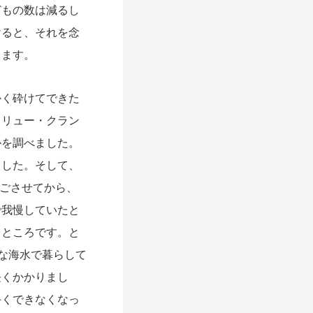
どもの数は減るし
けると、それを念
します。
く砕けてできた
ドリュー・クラン
かを調べました。
ました。そして、
過ごさせてから、
で我慢していたと
きところです。と
な海水で暮らして
長くかかりまし
手くできなくなっ