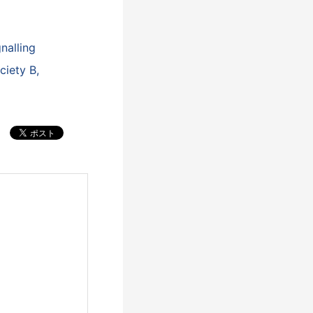
gnalling
ciety B,