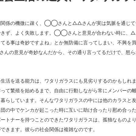
関係の機微に疎く、◯◯さんと△△さんが実は気脈を通じて
できず、よく失敗します。◯◯さんと意見が合わない時に、
ってる事は奇妙ですよね」とか無防備に言ってしまい、不興を
さんの意見が奇妙なんだから、その通り言ってるだけで、怒ら
生活を送る能力は、ワタリガラスにも見劣りするのかもしれま
作って繁殖を始めるまで、自由に行動しながら常にメンバーの
て暮らしています。そんなワタリガラスの中には他のカラスと
集団の中でケンカが起こった時に互いに助け合ったり慰め合っ
パートナーを持つことのできたワタリガラスは、孤独なものよ
ができます。彼らの社会関係は複雑なのです。