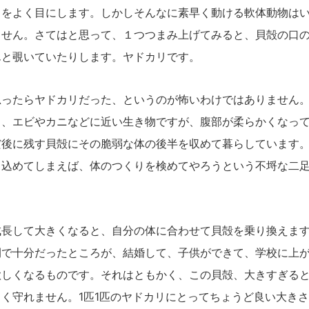
ろをよく目にします。しかしそんなに素早く動ける軟体動物は
ません。さてはと思って、１つつまみ上げてみると、貝殻の口
んと覗いていたりします。ヤドカリです。
ったらヤドカリだった、というのが怖いわけではありません。
リ、エビやカニなどに近い生き物ですが、腹部が柔らかくなっ
だ後に残す貝殻にその脆弱な体の後半を収めて暮らしています
っ込めてしまえば、体のつくりを検めてやろうという不埒な二
長して大きくなると、自分の体に合わせて貝殻を乗り換えます
間で十分だったところが、結婚して、子供ができて、学校に上
欲しくなるものです。それはともかく、この貝殻、大きすぎる
く守れません。1匹1匹のヤドカリにとってちょうど良い大き