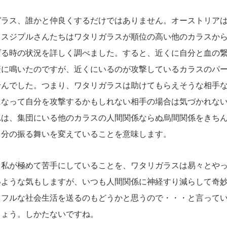
ラス、誰かと仲良くするだけではありません。オーストリアは
・スジプルさんたちはワタリガラスが順位の高い他のカラスか
げる時の状況を詳しく調べました。すると、近くに自分と血の
繁に鳴いたのですが、近くにいるのが攻撃しているカラスのパ
せんでした。つまり、ワタリガラスは助けてもらえそうな相手
になって自分を攻撃するかもしれない相手の場合は気づかれな
れは、集団にいる他のカラスの人間関係ならぬ烏間関係をきち
自分の振る舞いを変えていることを意味します。
私が極めて苦手にしていることを、ワタリガラスは易々とやっ
いような気もしますが、いつも人間関係に神経すり減らして奇
スフルな社会生活を送るのもどうかと思うので・・・と言って
しょう。しかたないですね。