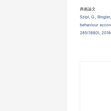
典拠論文
Szipl, G., Ringle
behaviour accord
285(1880), 2018