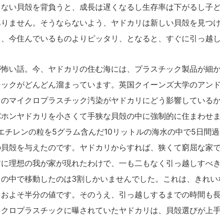
しない貝殻を背負うと、成長は遅くなるし生存率は下がるし子
ありません。そうならないよう、ヤドカリは新しい貝殻を見つ
し、今住んでいるものよりピッタリ、となると、すぐに引っ越
怖い話。今、ヤドカリの住む海には、プラスチック製品が細か
チックがどんどん溜まっています。英国クイーンズ大学のアン
このマイクロプラスチック汚染がヤドカリにどう影響している
パホンヤドカリを小さくて手狭な貝殻の中に強制的に住まわせ
エチレンの粒を5グラム含んだ10リットルの海水の中で5日間
の貝殻を与えたのです。ヤドカリからすれば、狭くて窮屈な家
前に理想の我が家が現れたわけで、一も二もなく引っ越しすべ
リの中で移動したのは3割しかいませんでした。これは、きれい
ておよそ半分の値です。そのうえ、引っ越しするまでの時間も
イクロプラスチックに曝されていたヤドカリは、貝殻選びが上