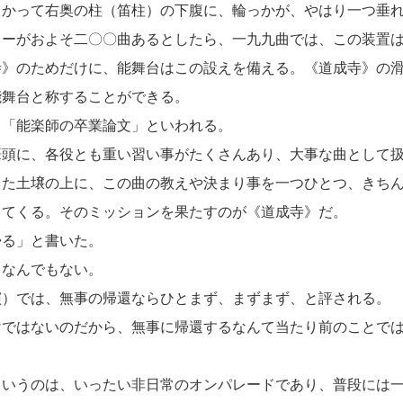
かって右奥の柱（笛柱）の下腹に、輪っかが、やはり一つ垂
ーがおよそ二〇〇曲あるとしたら、一九九曲では、この装置は
寺》のためだけに、能舞台はこの設えを備える。《道成寺》の
能舞台と称することができる。
「能楽師の卒業論文」といわれる。
頭に、各役とも重い習い事がたくさんあり、大事な曲として扱
た土壌の上に、この曲の教えや決まり事を一つひとつ、きちん
ってくる。そのミッションを果たすのが《道成寺》だ。
る」と書いた。
なんでもない。
）では、無事の帰還ならひとまず、まずまず、と評される。
ではないのだから、無事に帰還するなんて当たり前のことでは
いうのは、いったい非日常のオンパレードであり、普段には一