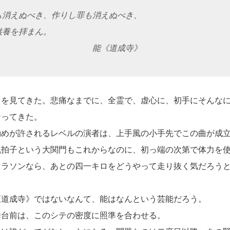
も消えぬべき、作りし罪も消えぬべき、
養を拝まん。
《道成寺》
を見てきた。悲痛なまでに、全霊で、虚心に、初手にそんなに
なってきた。
めが許されるレベルの演者は、上手風の小手先でこの曲が成立
乱拍子という大関門もこれからなのに、初っ端の次第で体力を
マラソンなら、あとの四一キロをどうやって走り抜く気だろう
道成寺》ではないなんて、能はなんという芸能だろう。
台前は、このシテの密度に照準を合わせる。