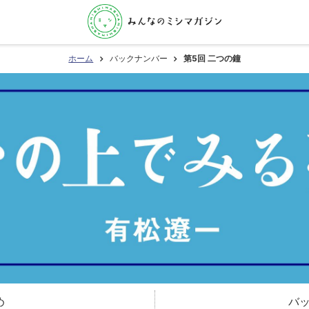
ホーム
バックナンバー
第5回 二つの鐘
め
バ