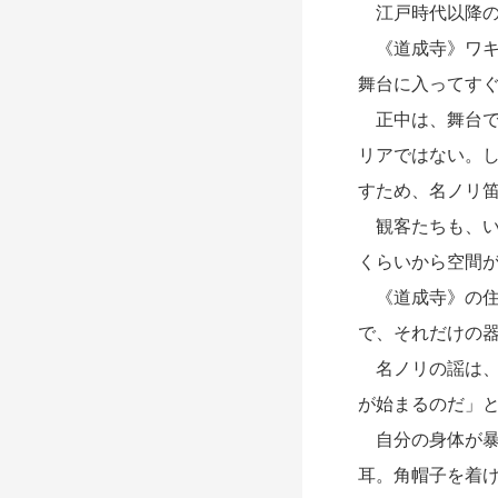
江戸時代以降の
《道成寺》ワキ
舞台に入ってす
正中は、舞台で
リアではない。
すため、名ノリ
観客たちも、い
くらいから空間
《道成寺》の住
で、それだけの
名ノリの謡は、
が始まるのだ」
自分の身体が暴
耳。角帽子を着