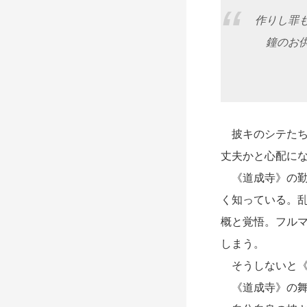
作りし罪
鐘のお供
能
披キのシテたち
丈夫かと心配に
《道成寺》の勤
く知っている。
概と覚悟。フル
しまう。
そうしないと《
《道成寺》の舞