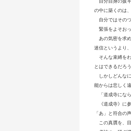
自分自身の披キ
の中に築くのは
自分ではそのつ
緊張をよそおっ
あの気密を求め
迷信というより
そんな束縛をわ
とはできるだろ
しかしどんなに
能からは悲しく
「道成寺になら
《道成寺》に参
「あ」と符合の
この真贋を、目