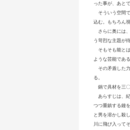
った事が、あと
そういう空間で
込む。もちろん
さらに奥には、
う苛烈な主題が
そもそも能とは
ような芸能であ
その矛盾した力
る。
鍋で具材を三〇
あらすじは、紀
つつ重鎮する鐘
と男を溶かし殺
川に飛び入って