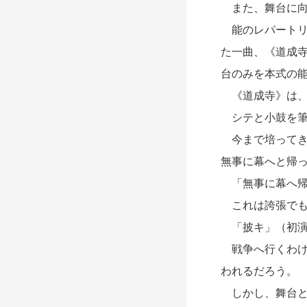
また、舞台に向
能のレパートリ
た一曲、《道成
台のみを本式の
《道成寺》は、
シテと小鼓を筆
今まで培ってき
無事に幕へと帰
「無事に幕へ帰
これは誇張でも
「披キ」（初演
戦争へ行くわけ
われるだろう。
しかし、舞台と