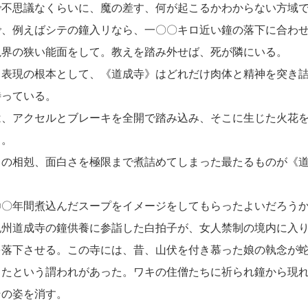
で不思議なくらいに、魔の差す、何が起こるかわからない方域
、例えばシテの鐘入リなら、一〇〇キロ近い鐘の落下に合わせ
視界の狭い能面をして。教えを踏み外せば、死が隣にいる。
表現の根本として、《道成寺》はどれだけ肉体と精神を突き詰
待っている。
、アクセルとブレーキを全開で踏み込み、そこに生じた火花を
る。
の相剋、面白さを極限まで煮詰めてしまった最たるものが《道
〇年間煮込んだスープをイメージをしてもらったよいだろう
州道成寺の鐘供養に参詣した白拍子が、女人禁制の境内に入り
を落下させる。この寺には、昔、山伏を付き慕った娘の執念が
したという謂われがあった。ワキの住僧たちに祈られ鐘から現
その姿を消す。