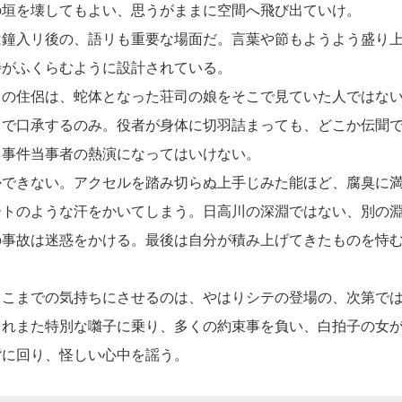
の垣を壊してもよい、思うがままに空間へ飛び出ていけ。
鐘入リ後の、語リも重要な場面だ。言葉や節もようよう盛り上
待がふくらむように設計されている。
の住侶は、蛇体となった荘司の娘をそこで見ていた人ではない
まで口承するのみ。役者が身体に切羽詰まっても、どこか伝聞
。事件当事者の熱演になってはいけない。
できない。アクセルを踏み切らぬ上手じみた能ほど、腐臭に満
ートのような汗をかいてしまう。日高川の深淵ではない、別の
の事故は迷惑をかける。最後は自分が積み上げてきたものを恃
こまでの気持ちにさせるのは、やはりシテの登場の、次第では
これまた特別な囃子に乗り、多くの約束事を負い、白拍子の女
背に回り、怪しい心中を謡う。