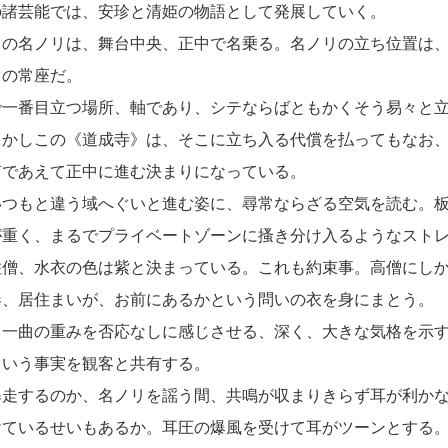
諸芸能では、安珍と清姫の物語として発展していく。
の名ノリは、舞台中央、正中で名乗る。名ノリの立ち位置は、
ぐの常座だ。
一番目立つ場所、軸であり、シテならばともかくそう易々と立
しかしこの《道成寺》は、そこに立ち入る代償を払ってもなお
笛であえて正中に進む決まりになっている。
つもと違う域へぐいと進む姿に、尋常ならざる空気を読む。板
が重く、まるでプライベートゾーンに搔き分け入るようなスト
僧、水衣の色は紫と決まっている。これも約束事。高僧にしか
器、居住まいが、お前にあるかという問いの衣を身にまとう。
一曲の重みを否応なしに感じさせる、深く、大きな気格を示す
という事実を観客と共有する。
走するのか、名ノリを謡う間、共鳴が収まりきらず耳が利かな
けているせいもあるか。耳圧の爆風を受けて耳がツーンとする