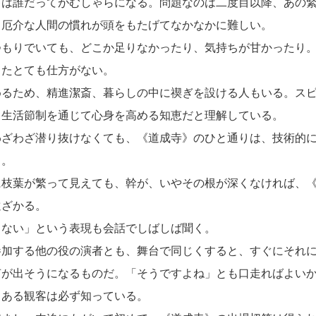
は誰だってがむしゃらになる。問題なのは二度目以降、あの緊
、厄介な人間の慣れが頭をもたげてなかなかに難しい。
もりでいても、どこか足りなかったり、気持ちが甘かったり
たとても仕方がない。
るため、精進潔斎、暮らしの中に禊ぎを設ける人もいる。スピ
、生活節制を通じて心身を高める知恵だと理解している。
ざわざ潜り抜けなくても、《道成寺》のひと通りは、技術的に
う。
枝葉が繁って見えても、幹が、いやその根が深くなければ、《
遠ざかる。
ない」という表現も会話でしばしば聞く。
加する他の役の演者とも、舞台で同じくすると、すぐにそれに
声が出そうになるものだ。「そうですよね」とも口走ればよい
ある観客は必ず知っている。