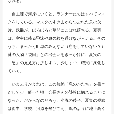
される。
自主練で河原にいくと、ランナーたちはすべてマス
クをしている。マスクのすきまからつぶれた息の欠
片、残骸が、ぼろぼろと草間にこぼれ落ちる。夏実
は、空中に残る飛沫や息の粒を避けながら走る。その
うち、まったく吐息のみえない（息をしていない？）
謎の人物「袋田」との出会いをきっかけに、夏実の
「息」の見え方は少しずつ、少しずつ、確実に変化し
ていく。
いまふりかえれば、この短編「息のかたち」を書き
だして少し経った頃、会長さんの訃報に触れることに
なった。だからなのだろう、小説の後半、夏実の視線
は街中、学校、河原を飛びこえ、風のように地上高く