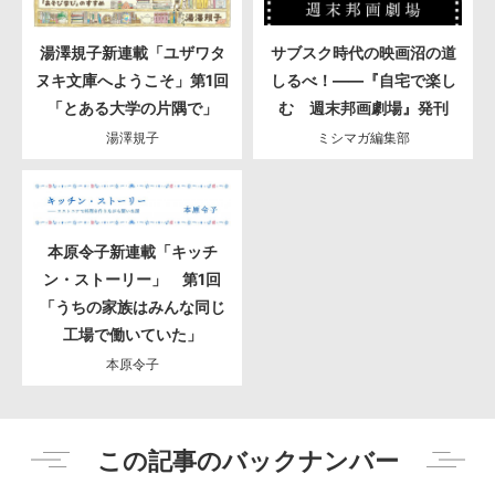
湯澤規子新連載「ユザワタ
サブスク時代の映画沼の道
ヌキ文庫へようこそ」第1回
しるべ！――『自宅で楽し
「とある大学の片隅で」
む 週末邦画劇場』発刊
湯澤規子
ミシマガ編集部
本原令子新連載「キッチ
ン・ストーリー」 第1回
「うちの家族はみんな同じ
工場で働いていた」
本原令子
この記事のバックナンバー