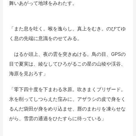
舞いあがって地球をみわたす。
「また息を吐く。喉を逸らし、真上をむき。のびてゆ
く息の先端に意識をのせてみる。
はるか頭上、夜の雲を突きぬける。鳥の目、GPSの
目で夏実は、綾なしてひろがるこの星の山稜や渓谷、
海原を見おろす」
「零下四十度を下まわる氷原。吹きまくブリザード。
氷を削ってしつらえた窪みに、アザラシの皮で身をく
るんだ袋田が身をめり込ませ、唇のまわりを凍らせな
がら、雪雲の通過をひたすらに待っている」