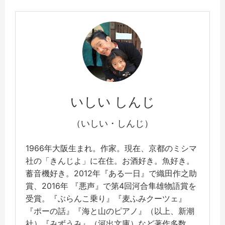
いしい しんじ
（いしい・しんじ）
1966年大阪生まれ。作家。現在、京都のミシマ
社の「きんじよ」に在住。お酒好き。魚好き。
蓄音機好き。2012年『ある一日』で織田作之助
賞、2016年 『悪声』で第4回河合隼雄物語賞を
受賞。『ぶらんこ乗り』『麦ふみクーツェ』
『ポーの話』『海と山のピアノ』（以上、新潮
社）『みずうみ』（河出文庫）など著作多数。