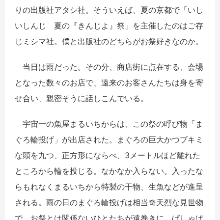
りの出版社アタシ社。そういえば、夏の京都で「いし
いしんじ 夏の『きんじよ』祭」を主催したのはご存
じミシマ社。僕と出版社のどちらがお祭好きなのか。
当日は雨だった。その分、商店街に点在する、会場
となった数々のお店で、遠来のお客さんたちは身を寄
せ合い、親密そうに話しこんでいる。
宇宙一の魚屋まるいちからは、この祭の呼び物「ま
ぐろ輪投げ」が出店された。まぐろの巨大かつブキミ
な頭を九つ、正方形にならべ、3メートルほど離れた
ところから輪を投じる。なかなか入らない。入ったな
らもれなくまるいちから特製の干物、生魚などが進呈
される。雨の日のまぐろ輪投げは相当奇天烈な見世物
で、お祭とは関係ないひとたちが遠巻きに、ぱしゃぱ