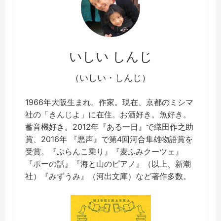
いしい しんじ
（いしい・しんじ）
1966年大阪生まれ。作家。現在、京都のミシマ
社の「きんじよ」に在住。お酒好き。魚好き。
蓄音機好き。2012年『ある一日』で織田作之助
賞、2016年 『悪声』で第4回河合隼雄物語賞を
受賞。『ぶらんこ乗り』『麦ふみクーツェ』
『ポーの話』『海と山のピアノ』（以上、新潮
社）『みずうみ』（河出文庫）など著作多数。