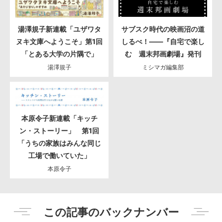
湯澤規子新連載「ユザワタ
サブスク時代の映画沼の道
ヌキ文庫へようこそ」第1回
しるべ！――『自宅で楽し
「とある大学の片隅で」
む 週末邦画劇場』発刊
湯澤規子
ミシマガ編集部
本原令子新連載「キッチ
ン・ストーリー」 第1回
「うちの家族はみんな同じ
工場で働いていた」
本原令子
この記事のバックナンバー