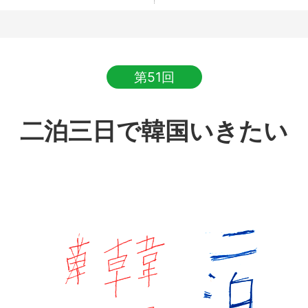
第51回
二泊三日で韓国いきたい