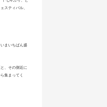
、十七年ぶり、と
フェスティバル、
、いまいちばん盛
領と、その側近に
から集まってく