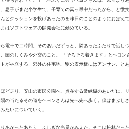
で待ち合わせた。十七年ぶりに会うヘヨンさんは、以前よりあ
は、息子がまだ小学生で、子育ての真っ最中だったから、と微
くんとクッションを投げあったのを昨日のことのようにおぼえ
いまはソフトウェアの開発会社に勤めている。
ら電車で二時間。そのあいだずっと、隣あったふたりで話しつ
、国のしくみや外交のこと。 「そろそろ着きます」とヘヨン
ートが林立する、郊外の住宅地。駅の表示板にはアンサン、と
ほど走り、安山の市民公園へ。点在する常緑樹のあいだに、リ
。陽の当たるその道をヘヨンさんは先へ先へ歩く。僕はまぶし
弟みたいについていく。
りあがったあたり、ふしぎな光景がみえた。そこは松林だった