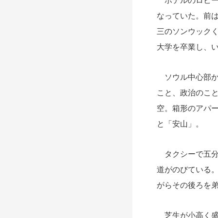
ホテルのロビー
なっていた。前
三のソンウック
大学を卒業し、
ソウル中心部か
こと、政治のこと
空。箱形のアパ
と「安山」。
タクシーで五分
道がのびている
がらその後ろを
芝生が小高く盛