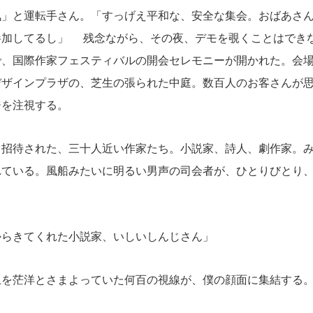
気」と運転手さん。「すっげえ平和な、安全な集会。おばあさ
参加してるし」 残念ながら、その夜、デモを覗くことはでき
で、国際作家フェスティバルの開会セレモニーが開かれた。会
デザインプラザの、芝生の張られた中庭。数百人のお客さんが
ジを注視する。
招待された、三十人近い作家たち。小説家、詩人、劇作家。み
れている。風船みたいに明るい男声の司会者が、ひとりびとり
からきてくれた小説家、いしいしんじさん」
を茫洋とさまよっていた何百の視線が、僕の顔面に集結する