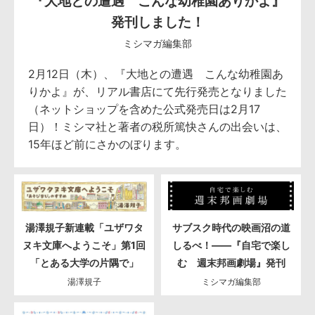
『大地との遭遇 こんな幼稚園ありかよ』
発刊しました！
ミシマガ編集部
2月12日（木）、『大地との遭遇 こんな幼稚園あ
りかよ』が、リアル書店にて先行発売となりました
（ネットショップを含めた公式発売日は2月17
日）！ミシマ社と著者の税所篤快さんの出会いは、
15年ほど前にさかのぼります。
湯澤規子新連載「ユザワタ
サブスク時代の映画沼の道
ヌキ文庫へようこそ」第1回
しるべ！――『自宅で楽し
「とある大学の片隅で」
む 週末邦画劇場』発刊
湯澤規子
ミシマガ編集部