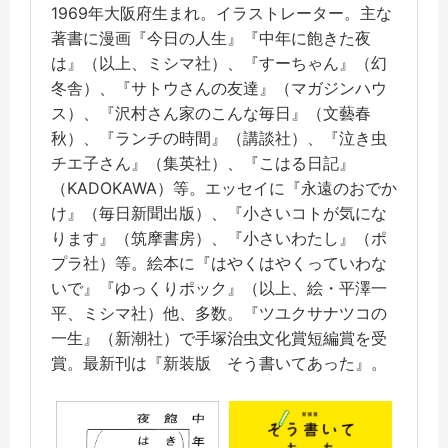
1969年大阪府生まれ。イラストレーター。主な
著書に漫画『今日の人生』『中年に飽きた夜
は』（以上、ミシマ社）、『すーちゃん』（幻
冬舎）、『サトウさんの友達』（マガジンハウ
ス）、『沢村さん家のこんな毎日』（文藝春
秋）、『ランチの時間』（講談社）、『泣き虫
チエ子さん』（集英社）、『こはる日記』
（KADOKAWA）等。エッセイに『永遠のおでか
け』（毎日新聞出版）、『小さいコトが気にな
ります』（筑摩書房）、『小さいわたし』（ポ
プラ社）等。絵本に『はやくはやくっていわな
いで』『ゆっくりポック』（以上、絵・平澤一
平、ミシマ社）他、多数。『ツユクサナツコの
一生』（新潮社）で手塚治虫文化賞短編賞を受
賞。最新刊は『新装版 そう書いてあった』。