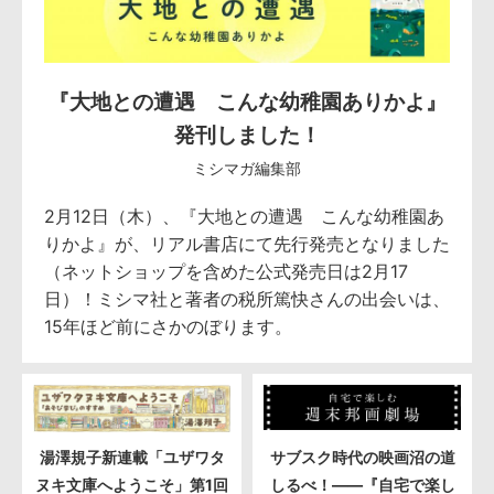
『大地との遭遇 こんな幼稚園ありかよ』
発刊しました！
ミシマガ編集部
2月12日（木）、『大地との遭遇 こんな幼稚園あ
りかよ』が、リアル書店にて先行発売となりました
（ネットショップを含めた公式発売日は2月17
日）！ミシマ社と著者の税所篤快さんの出会いは、
15年ほど前にさかのぼります。
湯澤規子新連載「ユザワタ
サブスク時代の映画沼の道
ヌキ文庫へようこそ」第1回
しるべ！――『自宅で楽し