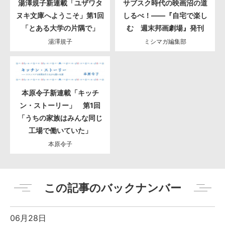
湯澤規子新連載「ユザワタ
サブスク時代の映画沼の道
ヌキ文庫へようこそ」第1回
しるべ！――『自宅で楽し
「とある大学の片隅で」
む 週末邦画劇場』発刊
湯澤規子
ミシマガ編集部
本原令子新連載「キッチ
ン・ストーリー」 第1回
「うちの家族はみんな同じ
工場で働いていた」
本原令子
この記事のバックナンバー
06月28日