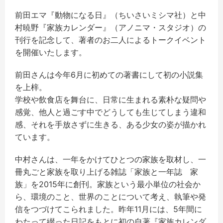
前田エマ『動物になる日』（ちいさいミシマ社）と中
村暁野『家族カレンダー』（アノニマ・スタジオ）の
刊行を記念して、著者のお二人によるトークイベント
を開催いたします。
前田さんは今年6月に初めての著書にして初の小説集
を上梓。
学校や飲食店を舞台に、日常に生まれる素朴な疑問や
感覚、他人と過ごす中でどうしても生じてしまう違和
感、それを手放さずに生きる、ある少女の姿が描かれ
ています。
中村さんは、一年をかけてひとつの家族を取材し、一
冊丸ごと家族を取り上げる雑誌「家族と一年誌 家
族」を2015年に創刊。家族という最小単位の社会か
ら、環境のこと、世界のことについて考え、執筆や発
信をつづけてこられました。昨年11月には、5年間に
わたって綴った日記をもとに初の自著『家族カレンダ