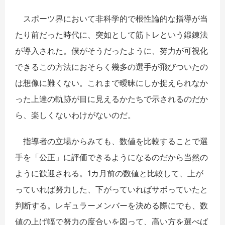
スポーツ界において非科学的で根性論的な指導が当
たり前だった時代に、突如として筋トレという鍛錬法
が導入された。僕がそうだったように、努力が可視化
できるこの方法におそらく幾多の選手が飛びついたの
は想像に難くない。これまで曖昧にしか捉えられなか
った上達の軌跡が目に見えるかたちで示されるのだか
ら、楽しくないわけがないのだ。
指導者の立場からみても、数値を比較することで選
手を「公正」に評価できるようになるのだから当然の
ように歓迎される。1カ月前の数値と比較して、上が
っていれば努力した、下がっていればサボっていたと
判断する。レギュラーメンバーを決める際にでも、数
値の上げ幅で努力の度合いを図って、高い方を選べば