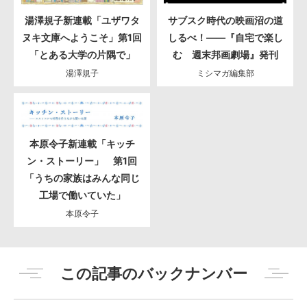
湯澤規子新連載「ユザワタ
サブスク時代の映画沼の道
ヌキ文庫へようこそ」第1回
しるべ！――『自宅で楽し
「とある大学の片隅で」
む 週末邦画劇場』発刊
湯澤規子
ミシマガ編集部
本原令子新連載「キッチ
ン・ストーリー」 第1回
「うちの家族はみんな同じ
工場で働いていた」
本原令子
この記事のバックナンバー