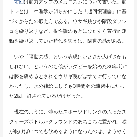
前回
は筋力アップのメカニズムについて書いた。筋
トレとは、生理学が明らかにした「超回復理論」に基
づくからだの鍛え方である。ウサギ跳びや階段ダッシ
ュを繰り返すなど、根性論のもとにひたすら苦行的運
動を繰り返していた時代を思えば、隔世の感がある。
いや「隔世の感」という表現はいささか大げさかも
しれない。というのも僕がラグビーを始めた30年前に
は膝を痛めるとされるウサギ跳びはすでに行っていな
かったし、水分補給にしても3時間弱の練習中にたっ
た2回、許されているだけだった。
現在のように、薄めたスポーツドリンクの入ったス
クイーズボトルがグラウンドのあちこちに置かれ、喉
が乾けばいつでも飲めるようになったのは、ようやく