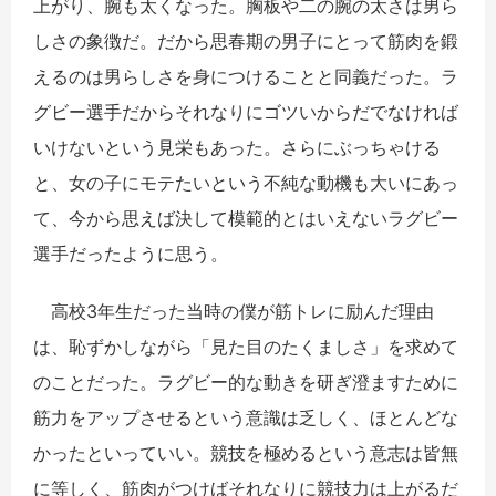
上がり、腕も太くなった。胸板や二の腕の太さは男ら
しさの象徴だ。だから思春期の男子にとって筋肉を鍛
えるのは男らしさを身につけることと同義だった。ラ
グビー選手だからそれなりにゴツいからだでなければ
いけないという見栄もあった。さらにぶっちゃける
と、女の子にモテたいという不純な動機も大いにあっ
て、今から思えば決して模範的とはいえないラグビー
選手だったように思う。
高校3年生だった当時の僕が筋トレに励んだ理由
は、恥ずかしながら「見た目のたくましさ」を求めて
のことだった。ラグビー的な動きを研ぎ澄ますために
筋力をアップさせるという意識は乏しく、ほとんどな
かったといっていい。競技を極めるという意志は皆無
に等しく、筋肉がつけばそれなりに競技力は上がるだ