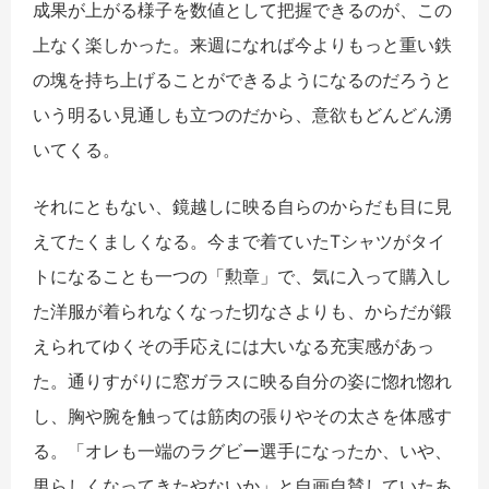
成果が上がる様子を数値として把握できるのが、この
上なく楽しかった。来週になれば今よりもっと重い鉄
の塊を持ち上げることができるようになるのだろうと
いう明るい見通しも立つのだから、意欲もどんどん湧
いてくる。
それにともない、鏡越しに映る自らのからだも目に見
えてたくましくなる。今まで着ていたTシャツがタイ
トになることも一つの「勲章」で、気に入って購入し
た洋服が着られなくなった切なさよりも、からだが鍛
えられてゆくその手応えには大いなる充実感があっ
た。通りすがりに窓ガラスに映る自分の姿に惚れ惚れ
し、胸や腕を触っては筋肉の張りやその太さを体感す
る。「オレも一端のラグビー選手になったか、いや、
男らしくなってきたやないか」と自画自賛していたあ