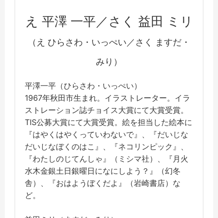
え 平澤 一平／さく 益田 ミリ
（え ひらさわ・いっぺい／さく ますだ・
みり）
平澤一平（ひらさわ・いっぺい）
1967年秋田市生まれ。イラストレーター。イラ
ストレーション誌チョイス大賞にて大賞受賞。
TIS公募大賞にて大賞受賞。絵を担当した絵本に
『はやくはやくっていわないで』、『だいじな
だいじなぼくのはこ』、『ネコリンピック』、
『わたしのじてんしゃ』（ミシマ社）、『月火
水木金銀土日銀曜日になにしよう？』（幻冬
舎）、『おはようぼくだよ』（岩崎書店）な
ど。