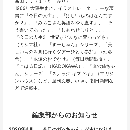
益田ミリ（ますだ・みり）
1969年大阪生まれ。イラストレーター。主な著
書に『今日の人生』、『ほしいものはなんです
か？』、『みちこさん英語をやり直す』、『そ
う書いてあった』、『しあわせしりとり』、
『今日の人生2 世界がどんなに変わっても』
（ミシマ社）、『すーちゃん』シリーズ、『美
しいものを見に行くツアーひとり参加』（幻冬
舎）、『永遠のおでかけ』（毎日新聞出版）、
『こはる日記』（KADOKAWA）、『僕の姉ちゃ
ん』シリーズ、『スナック キズツキ』（マガジ
ンハウス）など。週刊文春、anan、朝日新聞な
どで連載中。
編集部からのお知らせ
2020年4月、「今日のガッちゃん」が本になりま