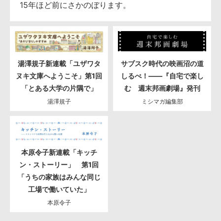
15年ほど前にさかのぼります。
湯澤規子新連載「ユザワタ
サブスク時代の映画沼の道
ヌキ文庫へようこそ」第1回
しるべ！――『自宅で楽し
「とある大学の片隅で」
む 週末邦画劇場』発刊
湯澤規子
ミシマガ編集部
本原令子新連載「キッチ
ン・ストーリー」 第1回
「うちの家族はみんな同じ
工場で働いていた」
本原令子