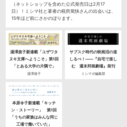
（ネットショップを含めた公式発売日は2月17
日）！ミシマ社と著者の税所篤快さんの出会いは、
15年ほど前にさかのぼります。
湯澤規子新連載「ユザワタ
サブスク時代の映画沼の道
ヌキ文庫へようこそ」第1回
しるべ！――『自宅で楽し
「とある大学の片隅で」
む 週末邦画劇場』発刊
湯澤規子
ミシマガ編集部
本原令子新連載「キッチ
ン・ストーリー」 第1回
「うちの家族はみんな同じ
工場で働いていた」