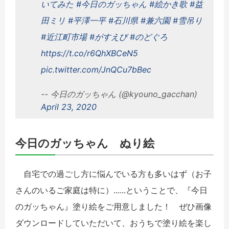
いてみた
#今日のガッちゃん
#絵かき歌
#益
田ミリ
#平澤一平
#石川県
#兼六園
#雪吊り
#近江町市場
#がすえび
#のどぐろ
https://t.co/r6QhXBCeN5
pic.twitter.com/JnQCu7bBec
-- 今日のガッちゃん (@kyouno_gacchan)
April 23, 2020
今日のガッちゃん ぬり絵
自宅での過ごし方に悩んでいる方も多いはず（お子
さんのいるご家庭は特に）......ということで、『今日
のガッちゃん』塗り絵をご用意しました！ ぜひ画像
ダウンロードしていただいて、おうちで塗り絵を楽し