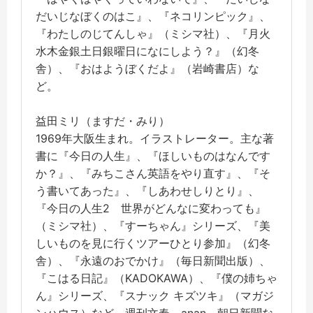
だいじなぼくのはこ』、『ネコリンピック』、
『わたしのじてんしゃ』（ミシマ社）、『月火
水木金銀土日銀曜日になにしよう？』（幻冬
舎）、『おはようぼくだよ』（岩崎書店）な
ど。
益田ミリ（ますだ・みり）
1969年大阪生まれ。イラストレーター。主な著
書に『今日の人生』、『ほしいものはなんです
か？』、『みちこさん英語をやり直す』、『そ
う書いてあった』、『しあわせしりとり』、
『今日の人生2 世界がどんなに変わっても』
（ミシマ社）、『すーちゃん』シリーズ、『美
しいものを見に行くツアーひとり参加』（幻冬
舎）、『永遠のおでかけ』（毎日新聞出版）、
『こはる日記』（KADOKAWA）、『僕の姉ちゃ
ん』シリーズ、『スナック キズツキ』（マガジ
ンハウス）など。週刊文春、anan、朝日新聞な