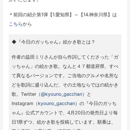
＊前回の紹介第1弾【1.愛知県】～【14.神奈川県】は
こちら
から
◆『今日のガッちゃん』絵かき歌とは？
作者の益田ミリさんが自ら作詞してくださった「ガ
ッちゃん」の絵かき歌。なんと４７都道府県、すべ
て異なるバージョンです。ご当地のグルメや名所な
どを歌詞に盛り込んだ、その土地ならではの絵かき
歌。Twitter（
@kyouno_gacchan
）と
Instagram（
kyouno_gacchan
）の『今日のガッち
ゃん』公式アカウントで、4月20日の発売日より毎
日1県ずつ、絵かき歌を投稿しています。順番は、