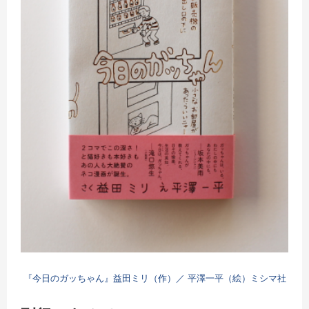
『今日のガッちゃん』益田ミリ（作）／ 平澤一平（絵）ミシマ社