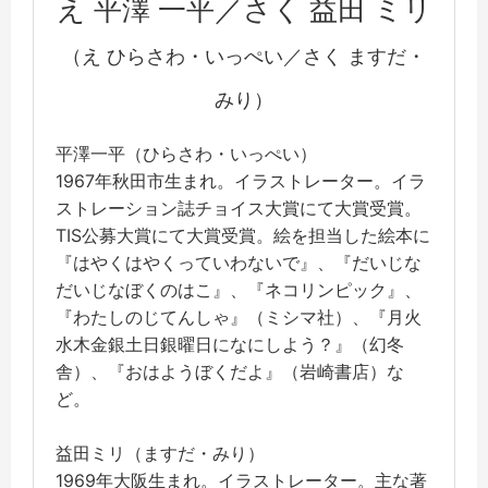
え 平澤 一平／さく 益田 ミリ
（え ひらさわ・いっぺい／さく ますだ・
みり）
平澤一平（ひらさわ・いっぺい）
1967年秋田市生まれ。イラストレーター。イラ
ストレーション誌チョイス大賞にて大賞受賞。
TIS公募大賞にて大賞受賞。絵を担当した絵本に
『はやくはやくっていわないで』、『だいじな
だいじなぼくのはこ』、『ネコリンピック』、
『わたしのじてんしゃ』（ミシマ社）、『月火
水木金銀土日銀曜日になにしよう？』（幻冬
舎）、『おはようぼくだよ』（岩崎書店）な
ど。
益田ミリ（ますだ・みり）
1969年大阪生まれ。イラストレーター。主な著