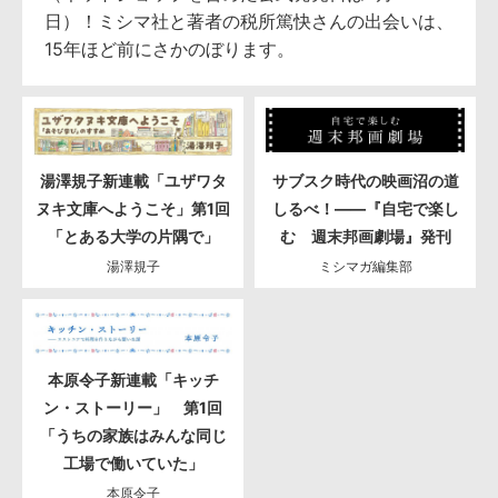
日）！ミシマ社と著者の税所篤快さんの出会いは、
15年ほど前にさかのぼります。
湯澤規子新連載「ユザワタ
サブスク時代の映画沼の道
ヌキ文庫へようこそ」第1回
しるべ！――『自宅で楽し
「とある大学の片隅で」
む 週末邦画劇場』発刊
湯澤規子
ミシマガ編集部
本原令子新連載「キッチ
ン・ストーリー」 第1回
「うちの家族はみんな同じ
工場で働いていた」
本原令子