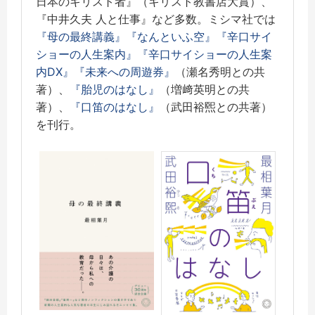
日本のキリスト者』（キリスト教書店大賞）、
『中井久夫 人と仕事』など多数。ミシマ社では
『母の最終講義』
『なんといふ空』
『辛口サイ
ショーの人生案内』
『辛口サイショーの人生案
内DX』
『未来への周遊券』
（瀬名秀明との共
著）、
『胎児のはなし』
（増﨑英明との共
著）、
『口笛のはなし』
（武田裕煕との共著）
を刊行。