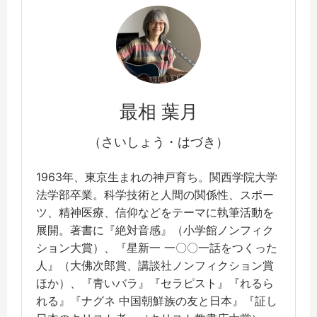
最相 葉月
（さいしょう・はづき）
1963年、東京生まれの神戸育ち。関西学院大学
法学部卒業。科学技術と人間の関係性、スポー
ツ、精神医療、信仰などをテーマに執筆活動を
展開。著書に『絶対音感』（小学館ノンフィク
ション大賞）、『星新一 一〇〇一話をつくった
人』（大佛次郎賞、講談社ノンフィクション賞
ほか）、『青いバラ』『セラピスト』『れるら
れる』『ナグネ 中国朝鮮族の友と日本』『証し