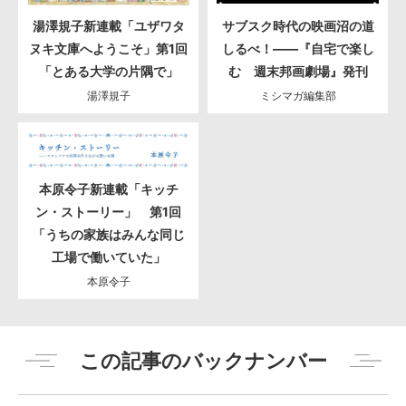
湯澤規子新連載「ユザワタ
サブスク時代の映画沼の道
ヌキ文庫へようこそ」第1回
しるべ！――『自宅で楽し
「とある大学の片隅で」
む 週末邦画劇場』発刊
湯澤規子
ミシマガ編集部
本原令子新連載「キッチ
ン・ストーリー」 第1回
「うちの家族はみんな同じ
工場で働いていた」
本原令子
この記事のバックナンバー