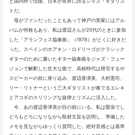
ど国内外で活躍、日本が世界に誇るジャズ・ギタリス
トだ。
母がファンだったこともあって神戸の実家にはアル
バムが何枚もあり、私は渡辺さんが20代のときに参加
した「アランフェス協奏曲」（1978）がとくに好きだ
った。スペインのホアキン・ロドリーゴがクラシック
ギターのために書いたギター協奏曲をジャズ・フュー
ジョンで解釈した壮大な曲で、高校時代は帰宅するや
スピーカーの前に座り込み、渡辺香津美、大村憲司、
リー・リトナーという三大ギタリストが奏でるエレキ
とアコギのスリリングな旋律とリズムに没入した。
今、あの渡辺香津美が目の前にいる。私は緊張でし
どろもどろになりながら取材主旨を説明し、準備した
メモを見ながらゆっくり質問した。絶対音感とは基準