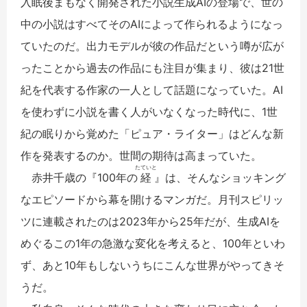
入眠後まもなく開発された小説生成AIの登場で、世の
中の小説はすべてそのAIによって作られるようになっ
ていたのだ。出力モデルが彼の作品だという噂が広が
ったことから過去の作品にも注目が集まり、彼は21世
紀を代表する作家の一人として話題になっていた。AI
を使わずに小説を書く人がいなくなった時代に、1世
紀の眠りから覚めた「ピュア・ライター」はどんな新
作を発表するのか。世間の期待は高まっていた。
たていと
赤井千歳の『100年の
経
』は、そんなショッキング
なエピソードから幕を開けるマンガだ。月刊スピリッ
ツに連載されたのは2023年から25年だが、生成AIを
めぐるこの1年の急激な変化を考えると、100年といわ
ず、あと10年もしないうちにこんな世界がやってきそ
うだ。