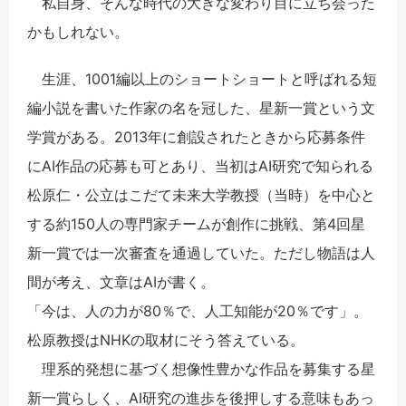
私自身、そんな時代の大きな変わり目に立ち会った
かもしれない。
生涯、1001編以上のショートショートと呼ばれる短
編小説を書いた作家の名を冠した、星新一賞という文
学賞がある。2013年に創設されたときから応募条件
にAI作品の応募も可とあり、当初はAI研究で知られる
松原仁・公立はこだて未来大学教授（当時）を中心と
する約150人の専門家チームが創作に挑戦、第4回星
新一賞では一次審査を通過していた。ただし物語は人
間が考え、文章はAIが書く。
「今は、人の力が80％で、人工知能が20％です」。
松原教授はNHKの取材にそう答えている。
理系的発想に基づく想像性豊かな作品を募集する星
新一賞らしく、AI研究の進歩を後押しする意味もあっ