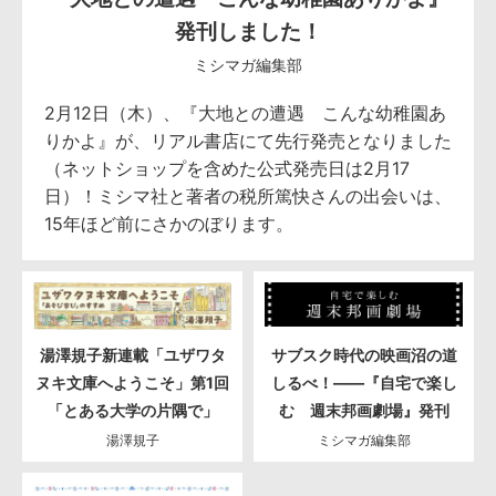
発刊しました！
ミシマガ編集部
2月12日（木）、『大地との遭遇 こんな幼稚園あ
りかよ』が、リアル書店にて先行発売となりました
（ネットショップを含めた公式発売日は2月17
日）！ミシマ社と著者の税所篤快さんの出会いは、
15年ほど前にさかのぼります。
湯澤規子新連載「ユザワタ
サブスク時代の映画沼の道
ヌキ文庫へようこそ」第1回
しるべ！――『自宅で楽し
「とある大学の片隅で」
む 週末邦画劇場』発刊
湯澤規子
ミシマガ編集部