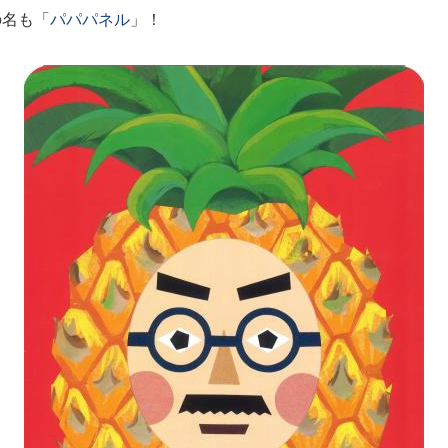
の名も「
パパパネル
」！