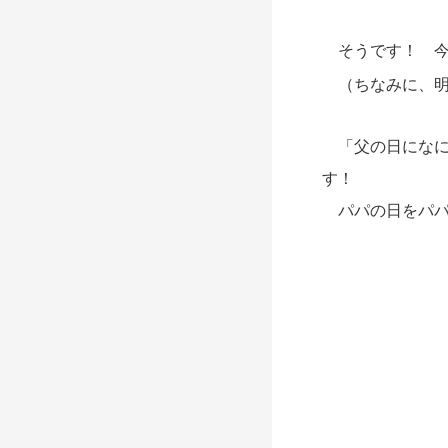
そうです！ 今
（ちなみに、明
「父の日になに
す！
パパの日をパパ