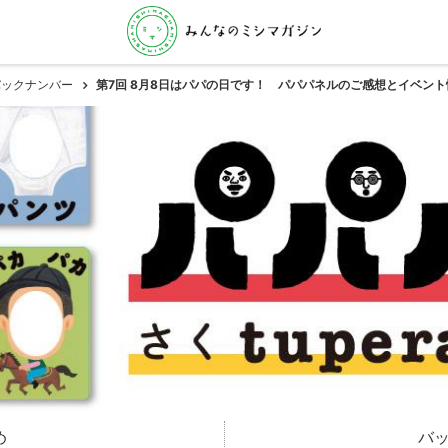
バックナンバー
第7回 8月8日はパパの日です！ パパパネルのご感想とイベン
め
バ