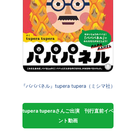
『パパパネル』tupera tupera（ミシマ社）
tupera tuperaさんご出演 刊行直前イベ
ント動画