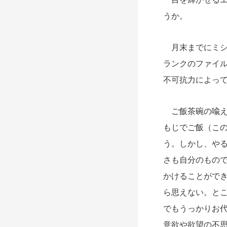
うか。
月末までにミシ
ランクのファイ
不可抗力によっ
ご飯茶碗の喩え
もじでご飯（こ
う。しかし、や
さも自分のもの
かけることがで
ら思えない。と
でもうっかりお
意欲や欲望の不