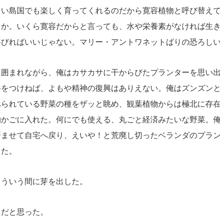
しい島国でも楽しく育ってくれるのだから寛容植物と呼び替え
うか。いくら寛容だからと言っても、水や栄養素がなければ生
浴びればいいじゃない。マリー・アントワネットばりの恐ろし
囲まれながら、俺はカサカサに干からびたプランターを思い出
手をつけねば、よもや精神の復興はありえない。俺はズンズン
べられている野菜の種をザッと眺め、観葉植物からは極北に存
物かごに入れた。何にでも使える、丸ごと経済みたいな野菜。
済ませて自宅へ戻り、えいや！と荒廃し切ったベランダのプラ
った。
ういう間に芽を出した。
だと思った。