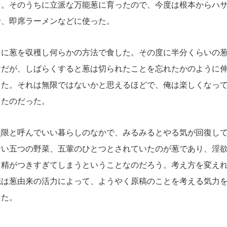
う。そのうちに立派な万能葱に育ったので、今度は根本からハ
汁、即席ラーメンなどに使った。
に葱を収穫し何らかの方法で食した。その度に半分くらいの葱
けだが、しばらくすると葱は切られたことを忘れたかのように
った。それは無限ではないかと思えるほどで、俺は楽しくなっ
ったのだった。
限と呼んでいい暮らしのなかで、みるみるとやる気が回復して
ない五つの野菜、五葷のひとつとされていたのが葱であり、淫
。精がつきすぎてしまうということなのだろう。考え方を変え
俺は葱由来の活力によって、ようやく原稿のことを考える気力
った。