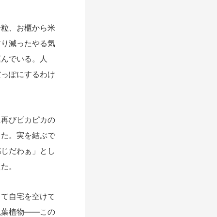
粒、お櫃から米
すり減ったやる気
運んでいる。人
空っぽにするわけ
再びピカピカの
った。実を結ぶで
感じだわぁ」とし
えた。
て自宅を空けて
観葉植物――この