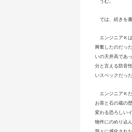
うむ。
では、続きを書
エンジニアＫは
興奮したのだっ
いの天井高であっ
分と言える防音
いスペックだっ
エンジニアＫだ
お茶と石の蔵の歴
変わる恐ろしい
物件にのめり込
我々に感化され