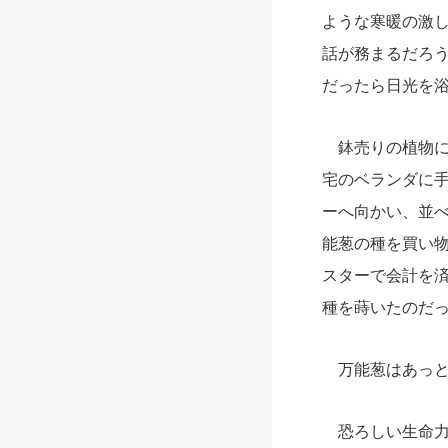
ような寒暖の激
話が務まるだろ
だったら日光を
鉢売りの植物に
宅のベランダに
ーへ向かい、並
能葱の種を買い
スターで会計を
種を蒔いたのだ
万能葱はあっと
恐ろしい生命力