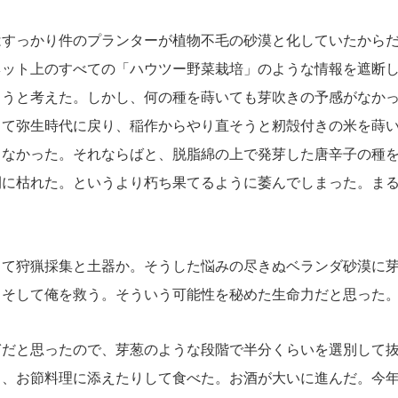
すっかり件のプランターが植物不毛の砂漠と化していたからだ
ネット上のすべての「ハウツー野菜栽培」のような情報を遮断
ようと考えた。しかし、何の種を蒔いても芽吹きの予感がなか
して弥生時代に戻り、稲作からやり直そうと籾殻付きの米を蒔
らなかった。それならばと、脱脂綿の上で発芽した唐辛子の種
間に枯れた。というより朽ち果てるように萎んでしまった。ま
て狩猟採集と土器か。そうした悩みの尽きぬベランダ砂漠に芽
。そして俺を救う。そういう可能性を秘めた生命力だと思った
だと思ったので、芽葱のような段階で半分くらいを選別して抜
、お節料理に添えたりして食べた。お酒が大いに進んだ。今年