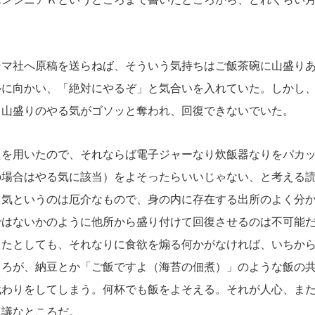
マ社へ原稿を送らねば、そういう気持ちはご飯茶碗に山盛りあ
ルに向かい、「絶対にやるぞ」と気合いを入れていた。しかし
て山盛りのやる気がゴソッと奪われ、回復できないでいた。
を用いたので、それならば電子ジャーなり炊飯器なりをパカッ
の場合はやる気に該当）をよそったらいいじゃない、と考える
る気というのは厄介なもので、身の内に存在する出所のよく分
ではないかのように他所から盛り付けて回復させるのは不可能
きたとしても、それなりに食欲を煽る何かがなければ、いちか
ころが、納豆とか「ご飯ですよ（海苔の佃煮）」のような飯の
代わりをしてしまう。何杯でも飯をよそえる。それが人心、ま
思議なところだ。