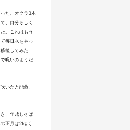
った。オクラ3本
して、自分らしく
った。これはもう
いて毎日水をやっ
を移植してみた
るで呪いのようだ
吹いた万能葱。
。
き、年越しそば
の正月は2kgく