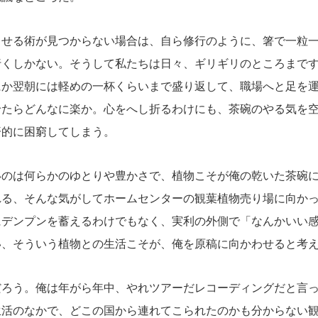
せる術が見つからない場合は、自ら修行のように、箸で一粒一
行くしかない。そうして私たちは日々、ギリギリのところまで
にか翌朝には軽めの一杯くらいまで盛り返して、職場へと足を
せたらどんなに楽か。心をへし折るわけにも、茶碗のやる気を
済的に困窮してしまう。
のは何らかのゆとりや豊かさで、植物こそが俺の乾いた茶碗に
れる、そんな気がしてホームセンターの観葉植物売り場に向か
にデンプンを蓄えるわけでもなく、実利の外側で「なんかいい
い、そういう植物との生活こそが、俺を原稿に向かわせると考
ろう。俺は年がら年中、やれツアーだレコーディングだと言っ
生活のなかで、どこの国から連れてこられたのかも分からない