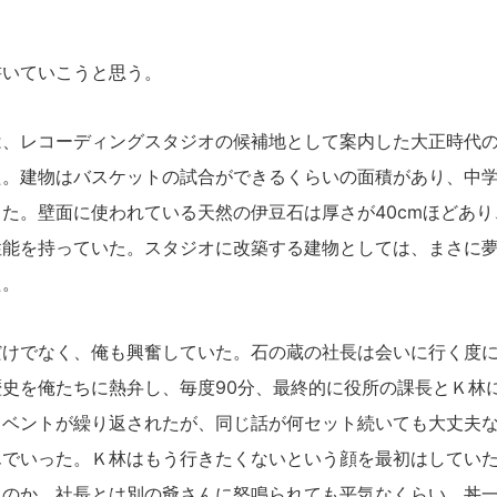
いていこうと思う。
、レコーディングスタジオの候補地として案内した大正時代の
た。建物はバスケットの試合ができるくらいの面積があり、中
た。壁面に使われている天然の伊豆石は厚さが40cmほどあ
性能を持っていた。スタジオに改築する建物としては、まさに
た。
けでなく、俺も興奮していた。石の蔵の社長は会いに行く度に
史を俺たちに熱弁し、毎度90分、最終的に役所の課長とＫ林
イベントが繰り返されたが、同じ話が何セット続いても大丈夫
んでいった。Ｋ林はもう行きたくないという顔を最初はしてい
たのか、社長とは別の爺さんに怒鳴られても平気なくらい、丼