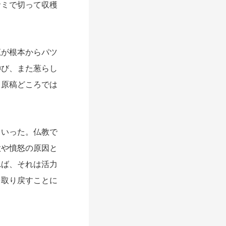
サミで切って収穫
が根本からパツ
伸び、また葱らし
て原稿どころでは
いった。仏教で
欲や憤怒の原因と
れば、それは活力
を取り戻すことに